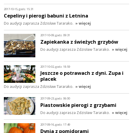
2017-10-15, godz. 15:31
Cepeliny i pierogi babuni z Letnina
Do audycji zaprasza Zdzisław Tararako.
» więcej
2017-10-09, godz. 09:31
Zapiekanka z świeżych grzybów
Do audycji zaprasza Zdzisław Tararako.
» więcej
2017-10-02, godz. 18:59
Jeszcze o potrawach z dyni. Zupa i
placek
Do audycji zaprasza Zdzisław Tararako.
» więcej
2017-09-23, godz. 06:00
Piastowskie pierogi z grzybami
Do audycji zaprasza Zdzisław Tararako.
» więcej
2017-09-16, godz. 17:49
Dynia z pomidorami