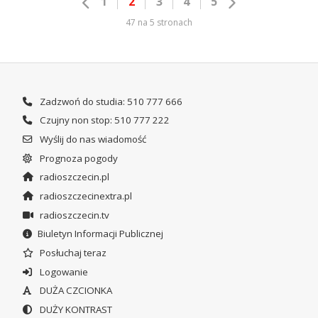
1
2
3
4
5
47 na 5 stronach
Zadzwoń do studia: 510 777 666
Czujny non stop: 510 777 222
Wyślij do nas wiadomość
Prognoza pogody
radioszczecin.pl
radioszczecinextra.pl
radioszczecin.tv
Biuletyn Informacji Publicznej
Posłuchaj teraz
Logowanie
DUŻA CZCIONKA
DUŻY KONTRAST