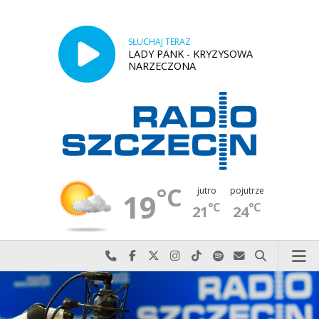
SŁUCHAJ TERAZ
LADY PANK - KRYZYSOWA
NARZECZONA
°C
jutro
pojutrze
19
°C
°C
21
24
Najlepiej po prostu do nas zadzwoń
Odwiedź nas na Facebook-u
Odwiedź nas na X
Odwiedź nas na Instagram-ie
Odwiedź nas na TikTok-u
Szukaj nas na Spotify
Wyślij do nas w
Szukaj