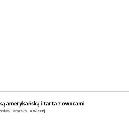
ką amerykańską i tarta z owocami
zisław Tararako.
» więcej