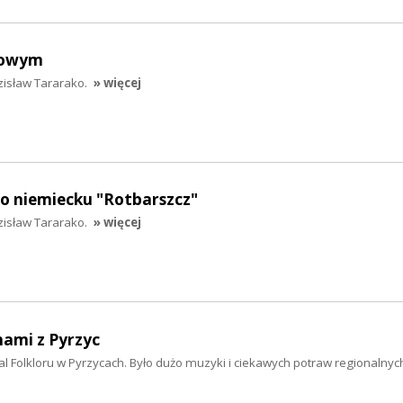
erowym
zisław Tararako.
» więcej
po niemiecku "Rotbarszcz"
zisław Tararako.
» więcej
hami z Pyrzyc
wal Folkloru w Pyrzycach. Było dużo muzyki i ciekawych potraw regionalnyc