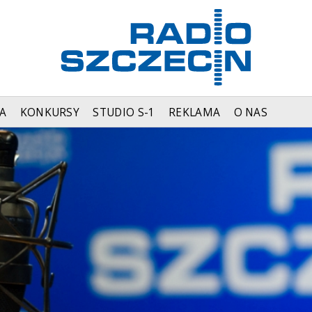
A
KONKURSY
STUDIO S-1
REKLAMA
O NAS