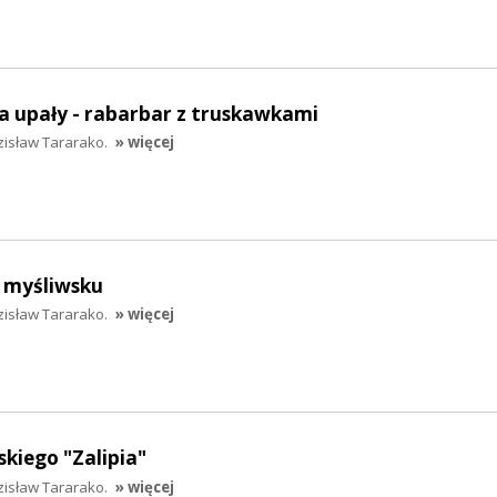
 upały - rabarbar z truskawkami
zisław Tararako.
» więcej
o myśliwsku
zisław Tararako.
» więcej
skiego "Zalipia"
zisław Tararako.
» więcej