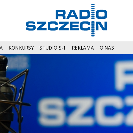
A
KONKURSY
STUDIO S-1
REKLAMA
O NAS