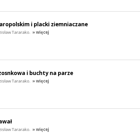
aropolskim i placki ziemniaczane
zisław Tararako.
» więcej
zosnkowa i buchty na parze
zisław Tararako.
» więcej
awał
zisław Tararako.
» więcej