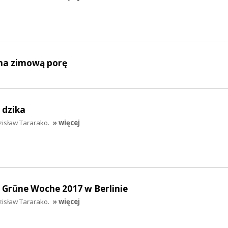
 na zimową porę
z dzika
zisław Tararako.
» więcej
 Grüne Woche 2017 w Berlinie
zisław Tararako.
» więcej