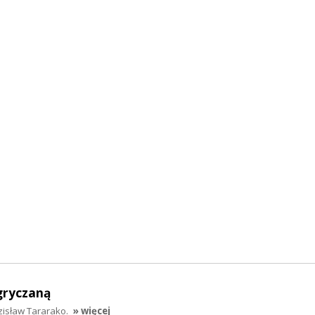
gryczaną
zisław Tararako.
» więcej