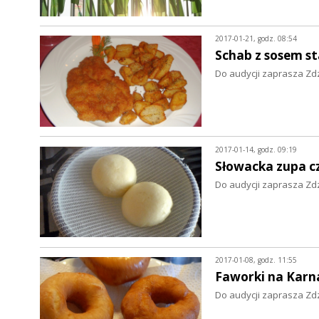
2017-01-21, godz. 08:54
Schab z sosem st
Do audycji zaprasza Zd
2017-01-14, godz. 09:19
Słowacka zupa c
Do audycji zaprasza Zd
2017-01-08, godz. 11:55
Faworki na Karn
Do audycji zaprasza Zd