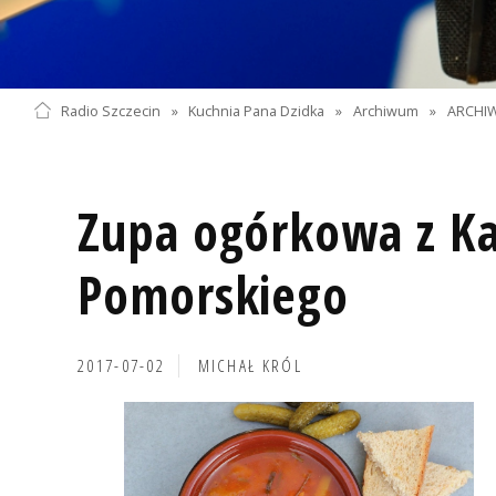
Radio Szczecin
»
Kuchnia Pana Dzidka
»
Archiwum
»
ARCHIW
Zupa ogórkowa z Ka
Pomorskiego
2017-07-02
MICHAŁ KRÓL