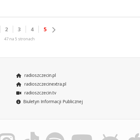
2
3
4
5
47 na 5 stronach
radioszczecin.pl
radioszczecinextra.pl
radioszczecin.tv
Biuletyn Informacji Publicznej