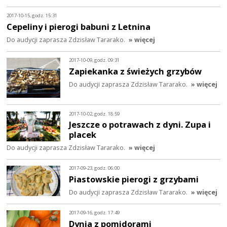
2017-10-15, godz. 15:31
Cepeliny i pierogi babuni z Letnina
Do audycji zaprasza Zdzisław Tararako.
» więcej
2017-10-09, godz. 09:31
Zapiekanka z świeżych grzybów
Do audycji zaprasza Zdzisław Tararako.
» więcej
2017-10-02, godz. 18:59
Jeszcze o potrawach z dyni. Zupa i
placek
Do audycji zaprasza Zdzisław Tararako.
» więcej
2017-09-23, godz. 06:00
Piastowskie pierogi z grzybami
Do audycji zaprasza Zdzisław Tararako.
» więcej
2017-09-16, godz. 17:49
Dynia z pomidorami