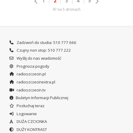
1
2
3
4
5
47 na 5 stronach
Zadzwoń do studia: 510 777 666
Czujny non stop: 510 777 222
Wyślij do nas wiadomość
Prognoza pogody
radioszczecin.pl
radioszczecinextra.pl
radioszczecin.tv
Biuletyn Informacji Publicznej
Posłuchaj teraz
Logowanie
DUŻA CZCIONKA
DUŻY KONTRAST