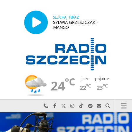
SŁUCHAJ TERAZ
SYLWIA GRZESZCZAK -
MANGO
°C
jutro
pojutrze
24
°C
°C
22
23
Najlepiej po prostu do nas zadzwoń
Odwiedź nas na Facebook-u
Odwiedź nas na X
Odwiedź nas na Instagram-ie
Odwiedź nas na TikTok-u
Szukaj nas na Spotify
Wyślij do nas w
Szukaj