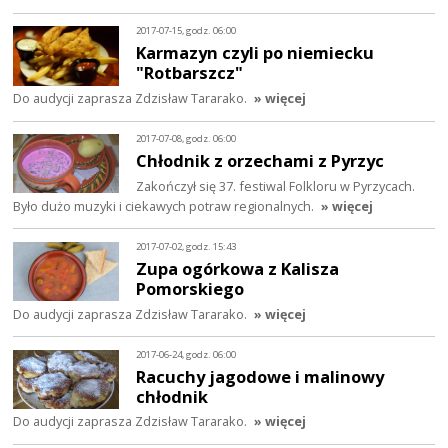
2017-07-15, godz. 06:00
Karmazyn czyli po niemiecku
"Rotbarszcz"
Do audycji zaprasza Zdzisław Tararako.
» więcej
2017-07-08, godz. 06:00
Chłodnik z orzechami z Pyrzyc
Zakończył się 37. festiwal Folkloru w Pyrzycach.
Było dużo muzyki i ciekawych potraw regionalnych.
» więcej
2017-07-02, godz. 15:43
Zupa ogórkowa z Kalisza
Pomorskiego
Do audycji zaprasza Zdzisław Tararako.
» więcej
2017-06-24, godz. 06:00
Racuchy jagodowe i malinowy
chłodnik
Do audycji zaprasza Zdzisław Tararako.
» więcej