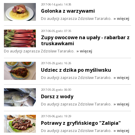
2017-06-14, godz. 14:38
Golonka z warzywami
Do audycji zaprasza Zdzisław Tararako.
» więcej
2017-06-05, godz. 07:35
Zupy owocowe na upały - rabarbar z
truskawkami
Do audycji zaprasza Zdzisław Tararako.
» więcej
2017-05-29, godz. 16:26
Udziec z dzika po myśliwsku
Do audycji zaprasza Zdzisław Tararako.
» więcej
2017-05-20, godz. 06:00
Dorsz z wody
Do audycji zaprasza Zdzisław Tararako.
» więcej
2017-05-06, godz. 19:29
Potrawy z gryfińskiego "Zalipia"
Do audycji zaprasza Zdzisław Tararako.
» więcej