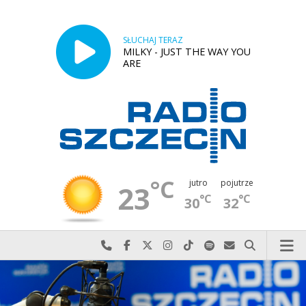
SŁUCHAJ TERAZ
MILKY - JUST THE WAY YOU
ARE
°C
jutro
pojutrze
23
°C
°C
30
32
Najlepiej po prostu do nas zadzwoń
Odwiedź nas na Facebook-u
Odwiedź nas na X
Odwiedź nas na Instagram-ie
Odwiedź nas na TikTok-u
Szukaj nas na Spotify
Wyślij do nas w
Szukaj