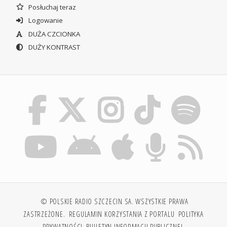
Posłuchaj teraz
Logowanie
DUŻA CZCIONKA
DUŻY KONTRAST
© POLSKIE RADIO SZCZECIN SA. WSZYSTKIE PRAWA
ZASTRZEŻONE.
REGULAMIN KORZYSTANIA Z PORTALU
POLITYKA
PRYWATNOŚCI
BIULETYN INFORMACJI PUBLICZNEJ