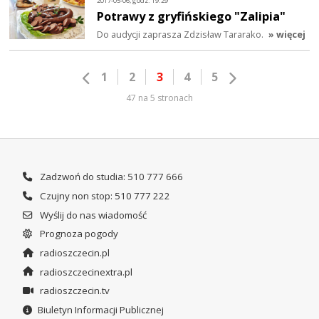
2017-05-06, godz. 19:29
Potrawy z gryfińskiego "Zalipia"
Do audycji zaprasza Zdzisław Tararako.
» więcej
1
2
3
4
5
47 na 5 stronach
Zadzwoń do studia: 510 777 666
Czujny non stop: 510 777 222
Wyślij do nas wiadomość
Prognoza pogody
radioszczecin.pl
radioszczecinextra.pl
radioszczecin.tv
Biuletyn Informacji Publicznej