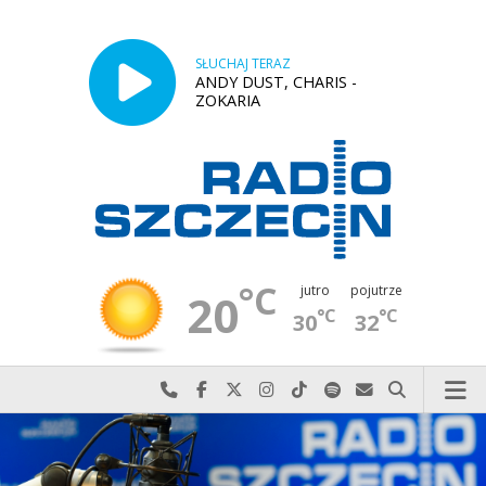
SŁUCHAJ TERAZ
ANDY DUST, CHARIS -
ZOKARIA
°C
jutro
pojutrze
20
°C
°C
30
32
Najlepiej po prostu do nas zadzwoń
Odwiedź nas na Facebook-u
Odwiedź nas na X
Odwiedź nas na Instagram-ie
Odwiedź nas na TikTok-u
Szukaj nas na Spotify
Wyślij do nas w
Szukaj