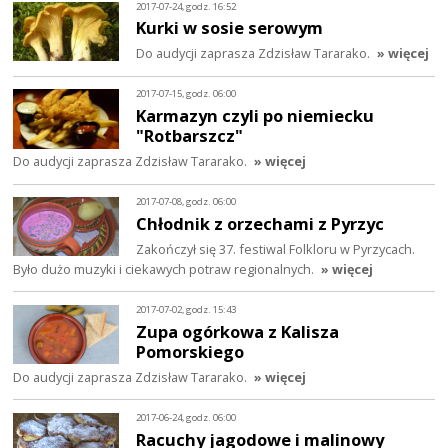
2017-07-24, godz. 16:52
Kurki w sosie serowym
Do audycji zaprasza Zdzisław Tararako.
» więcej
2017-07-15, godz. 06:00
Karmazyn czyli po niemiecku
"Rotbarszcz"
Do audycji zaprasza Zdzisław Tararako.
» więcej
2017-07-08, godz. 06:00
Chłodnik z orzechami z Pyrzyc
Zakończył się 37. festiwal Folkloru w Pyrzycach.
Było dużo muzyki i ciekawych potraw regionalnych.
» więcej
2017-07-02, godz. 15:43
Zupa ogórkowa z Kalisza
Pomorskiego
Do audycji zaprasza Zdzisław Tararako.
» więcej
2017-06-24, godz. 06:00
Racuchy jagodowe i malinowy