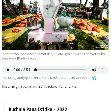
Jarmark Wsi Zachodniopomorskiej "Złota Dynia 2017". Fot. Weronika
Łyczywek [Radio Szczecin]
Posłuchaj audycji Kuchnia Pana Dzidka z dnia 30 września.
Do audycji zaprasza Zdzisław Tararako.
Kuchnia Pana Dzidka - 2022