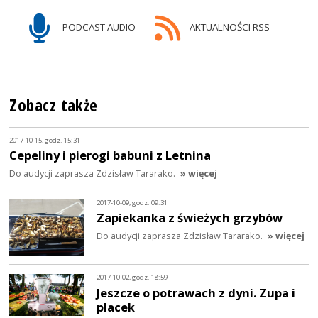
PODCAST AUDIO
AKTUALNOŚCI RSS
Zobacz także
2017-10-15, godz. 15:31
Cepeliny i pierogi babuni z Letnina
Do audycji zaprasza Zdzisław Tararako.
» więcej
2017-10-09, godz. 09:31
Zapiekanka z świeżych grzybów
Do audycji zaprasza Zdzisław Tararako.
» więcej
2017-10-02, godz. 18:59
Jeszcze o potrawach z dyni. Zupa i
placek