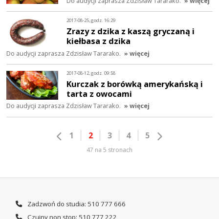
Do audycji zaprasza Zdzisław Tararako.
» więcej
2017-08-25, godz. 16:29
Zrazy z dzika z kaszą gryczaną i
kiełbasa z dzika
Do audycji zaprasza Zdzisław Tararako.
» więcej
2017-08-12, godz. 09:58
Kurczak z borówką amerykańską i
tarta z owocami
Do audycji zaprasza Zdzisław Tararako.
» więcej
1
2
3
4
5
47 na 5 stronach
Zadzwoń do studia: 510 777 666
Czujny non stop: 510 777 222