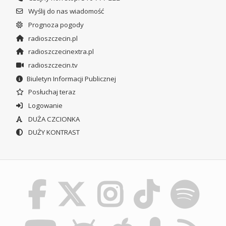
Wyślij do nas wiadomość
Prognoza pogody
radioszczecin.pl
radioszczecinextra.pl
radioszczecin.tv
Biuletyn Informacji Publicznej
Posłuchaj teraz
Logowanie
DUŻA CZCIONKA
DUŻY KONTRAST