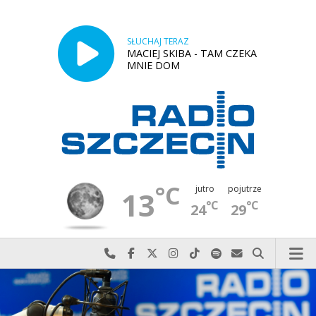
SŁUCHAJ TERAZ
MACIEJ SKIBA - TAM CZEKA
MNIE DOM
°C
jutro
pojutrze
13
°C
°C
24
29
Najlepiej po prostu do nas zadzwoń
Odwiedź nas na Facebook-u
Odwiedź nas na X
Odwiedź nas na Instagram-ie
Odwiedź nas na TikTok-u
Szukaj nas na Spotify
Wyślij do nas w
Szukaj