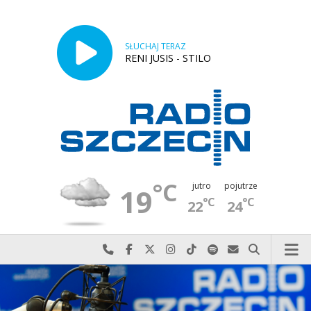
SŁUCHAJ TERAZ
RENI JUSIS - STILO
°C
jutro
pojutrze
19
°C
°C
22
24
Najlepiej po prostu do nas zadzwoń
Odwiedź nas na Facebook-u
Odwiedź nas na X
Odwiedź nas na Instagram-ie
Odwiedź nas na TikTok-u
Szukaj nas na Spotify
Wyślij do nas w
Szukaj