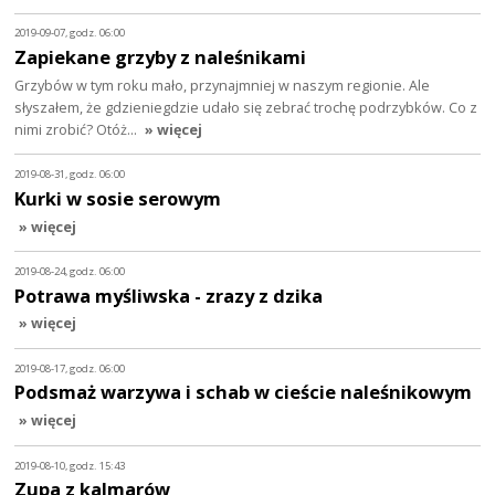
2019-09-07, godz. 06:00
Zapiekane grzyby z naleśnikami
Grzybów w tym roku mało, przynajmniej w naszym regionie. Ale
słyszałem, że gdzieniegdzie udało się zebrać trochę podrzybków. Co z
nimi zrobić? Otóż…
» więcej
2019-08-31, godz. 06:00
Kurki w sosie serowym
» więcej
2019-08-24, godz. 06:00
Potrawa myśliwska - zrazy z dzika
» więcej
2019-08-17, godz. 06:00
Podsmaż warzywa i schab w cieście naleśnikowym
» więcej
2019-08-10, godz. 15:43
Zupa z kalmarów