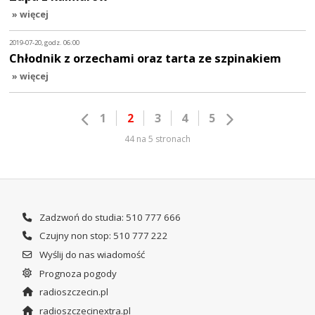
» więcej
2019-07-20, godz. 06:00
Chłodnik z orzechami oraz tarta ze szpinakiem
» więcej
1
2
3
4
5
44 na 5 stronach
Zadzwoń do studia: 510 777 666
Czujny non stop: 510 777 222
Wyślij do nas wiadomość
Prognoza pogody
radioszczecin.pl
radioszczecinextra.pl