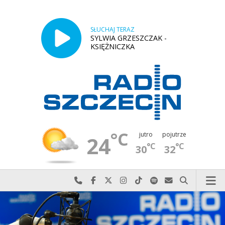
SŁUCHAJ TERAZ
SYLWIA GRZESZCZAK -
KSIĘŻNICZKA
°C
jutro
pojutrze
24
°C
°C
30
32
Najlepiej po prostu do nas zadzwoń
Odwiedź nas na Facebook-u
Odwiedź nas na X
Odwiedź nas na Instagram-ie
Odwiedź nas na TikTok-u
Szukaj nas na Spotify
Wyślij do nas w
Szukaj