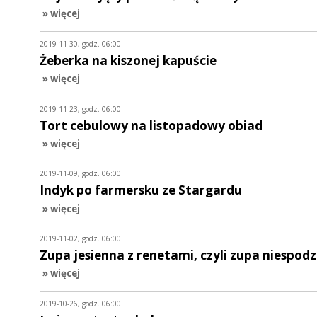
» więcej
2019-11-30, godz. 06:00
Żeberka na kiszonej kapuście
» więcej
2019-11-23, godz. 06:00
Tort cebulowy na listopadowy obiad
» więcej
2019-11-09, godz. 06:00
Indyk po farmersku ze Stargardu
» więcej
2019-11-02, godz. 06:00
Zupa jesienna z renetami, czyli zupa niespod
» więcej
2019-10-26, godz. 06:00