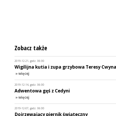
Zobacz także
2019-12-21, godz. 06:00
Wigilijna kutia i zupa grzybowa Teresy Cwyn
» więcej
2019-12-14, godz. 06:00
Adwentowa gęś z Cedyni
» więcej
2019-12-07, godz. 06:00
Dojrzewający piernik świąteczny