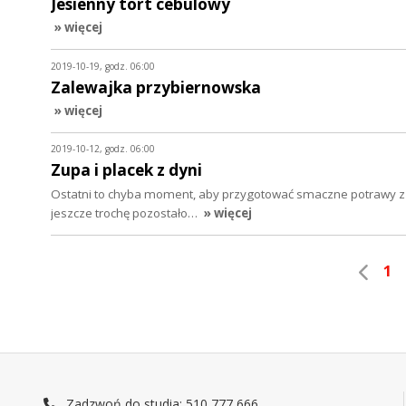
Jesienny tort cebulowy
» więcej
2019-10-19, godz. 06:00
Zalewajka przybiernowska
» więcej
2019-10-12, godz. 06:00
Zupa i placek z dyni
Ostatni to chyba moment, aby przygotować smaczne potrawy z 
jeszcze trochę pozostało…
» więcej
1
Zadzwoń do studia: 510 777 666