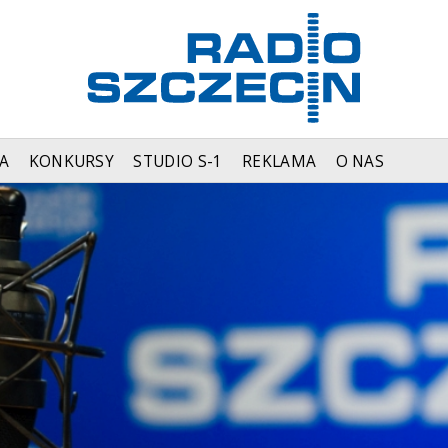
A
KONKURSY
STUDIO S-1
REKLAMA
O NAS