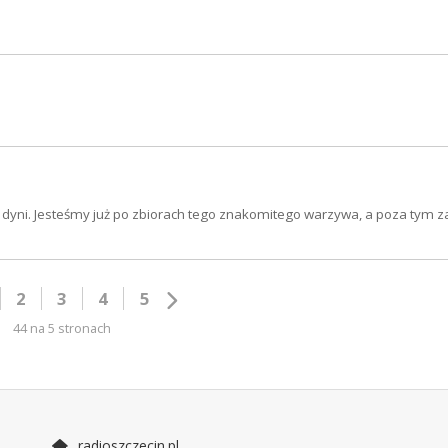
dyni. Jesteśmy już po zbiorach tego znakomitego warzywa, a poza tym 
2
3
4
5
44 na 5 stronach
radioszczecin.pl