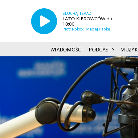
SŁUCHAJ TERAZ
LATO KIEROWCÓW do
18:00
Piotr Rokicki, Maciej Papke
WIADOMOŚCI
PODCASTY
MUZYK