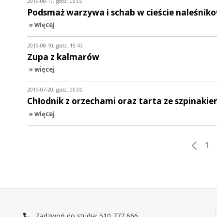
2019-08-17, godz. 06:00
Podsmaż warzywa i schab w cieście naleśni
» więcej
2019-08-10, godz. 15:43
Zupa z kalmarów
» więcej
2019-07-20, godz. 06:00
Chłodnik z orzechami oraz tarta ze szpinaki
» więcej
1
Zadzwoń do studia: 510 777 666