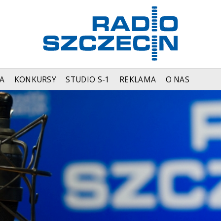
A
KONKURSY
STUDIO S-1
REKLAMA
O NAS