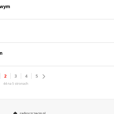
kowym
em
2
3
4
5
44 na 5 stronach
radioszczecin.pl