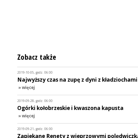
Zobacz także
2019-10-05, godz. 06:00
Najwyższy czas na zupę z dyni z kładziochami
» więcej
2019-09-28, godz. 06:00
Ogórki kołobrzeskie i kwaszona kapusta
» więcej
2019-09-21, godz. 06:00
Zapiekane Renety z wieprzowymi polędwicz