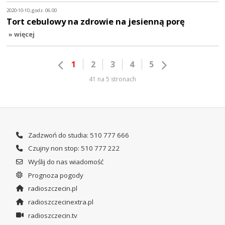
2020-10-10, godz. 06:00
Tort cebulowy na zdrowie na jesienną porę
» więcej
1
2
3
4
5
41 na 5 stronach
Zadzwoń do studia: 510 777 666
Czujny non stop: 510 777 222
Wyślij do nas wiadomość
Prognoza pogody
radioszczecin.pl
radioszczecinextra.pl
radioszczecin.tv