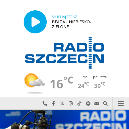
SŁUCHAJ TERAZ
BEATA - NIEBIESKO-
ZIELONE
°C
jutro
pojutrze
16
°C
°C
24
30
Najlepiej po prostu do nas zadzwoń
Odwiedź nas na Facebook-u
Odwiedź nas na X
Odwiedź nas na Instagram-ie
Odwiedź nas na TikTok-u
Szukaj nas na Spotify
Wyślij do nas w
Szukaj