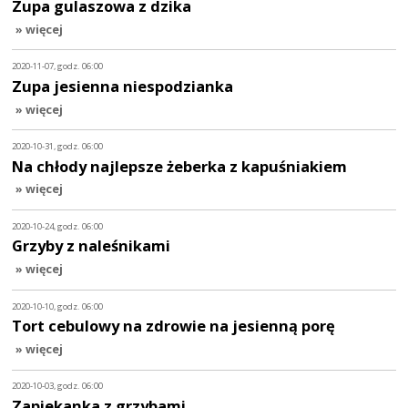
Zupa gulaszowa z dzika
» więcej
2020-11-07, godz. 06:00
Zupa jesienna niespodzianka
» więcej
2020-10-31, godz. 06:00
Na chłody najlepsze żeberka z kapuśniakiem
» więcej
2020-10-24, godz. 06:00
Grzyby z naleśnikami
» więcej
2020-10-10, godz. 06:00
Tort cebulowy na zdrowie na jesienną porę
» więcej
2020-10-03, godz. 06:00
Zapiekanka z grzybami