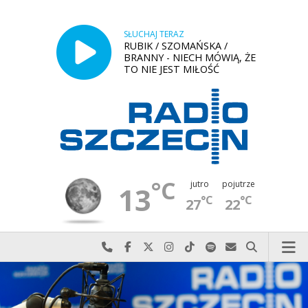
SŁUCHAJ TERAZ
RUBIK / SZOMAŃSKA /
BRANNY - NIECH MÓWIĄ, ŻE
TO NIE JEST MIŁOŚĆ
°C
jutro
pojutrze
13
°C
°C
27
22
Najlepiej po prostu do nas zadzwoń
Odwiedź nas na Facebook-u
Odwiedź nas na X
Odwiedź nas na Instagram-ie
Odwiedź nas na TikTok-u
Szukaj nas na Spotify
Wyślij do nas w
Szukaj