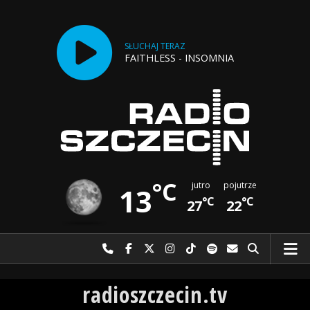
SŁUCHAJ TERAZ
FAITHLESS - INSOMNIA
°C
jutro
pojutrze
13
°C
°C
27
22
Najlepiej po prostu do nas zadzwoń
Odwiedź nas na Facebook-u
Odwiedź nas na X
Odwiedź nas na Instagram-ie
Odwiedź nas na TikTok-u
Szukaj nas na Spotify
Wyślij do nas w
Szukaj
Radio Szczecin
radioszczecin.tv