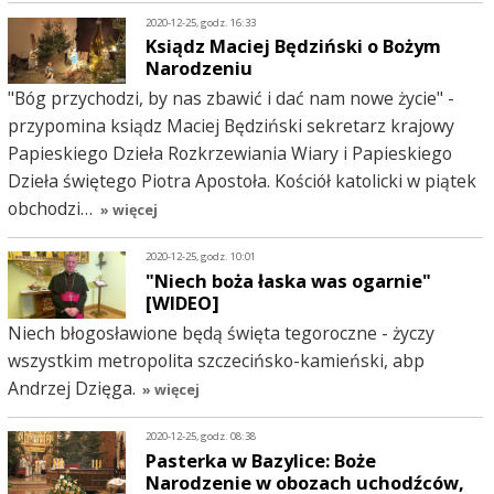
2020-12-25, godz. 16:33
Ksiądz Maciej Będziński o Bożym
Narodzeniu
"Bóg przychodzi, by nas zbawić i dać nam nowe życie" -
przypomina ksiądz Maciej Będziński sekretarz krajowy
Papieskiego Dzieła Rozkrzewiania Wiary i Papieskiego
Dzieła świętego Piotra Apostoła. Kościół katolicki w piątek
obchodzi…
» więcej
2020-12-25, godz. 10:01
"Niech boża łaska was ogarnie"
[WIDEO]
Niech błogosławione będą święta tegoroczne - życzy
wszystkim metropolita szczecińsko-kamieński, abp
Andrzej Dzięga.
» więcej
2020-12-25, godz. 08:38
Pasterka w Bazylice: Boże
Narodzenie w obozach uchodźców,