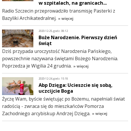
w szpitalach, na granicach...
Radio Szczecin przeprowadziło transmisję Pasterki z
Bazyliki Archikatedralnej.
» więcej
2020-12-25, godz. 08:12
Boże Narodzenie. Pierwszy dzień
świąt
Dziś przypada uroczystość Narodzenia Pańskiego,
powszechnie nazywana świętami Bożego Narodzenia.
Poprzedza je Wigilia 24 grudnia.
» więcej
2020-12-24, godz. 15:18
Abp Dzięga: Ucieszcie się sobą,
uczcijcie Boga
Życzę Wam, byście świętując po Bożemu, napełniali świat
radością - zwraca się do mieszkańców Pomorza
Zachodniego arcybiskup Andrzej Dzięga.
» więcej