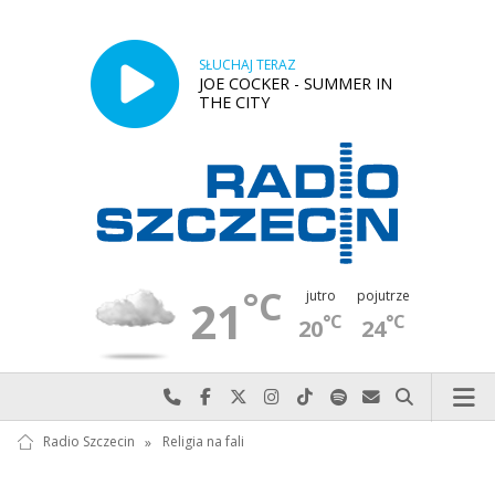
SŁUCHAJ TERAZ
JOE COCKER - SUMMER IN
THE CITY
°C
jutro
pojutrze
21
°C
°C
20
24
Najlepiej po prostu do nas zadzwoń
Odwiedź nas na Facebook-u
Odwiedź nas na X
Odwiedź nas na Instagram-ie
Odwiedź nas na TikTok-u
Szukaj nas na Spotify
Wyślij do nas w
Szukaj
Radio Szczecin
»
Religia na fali