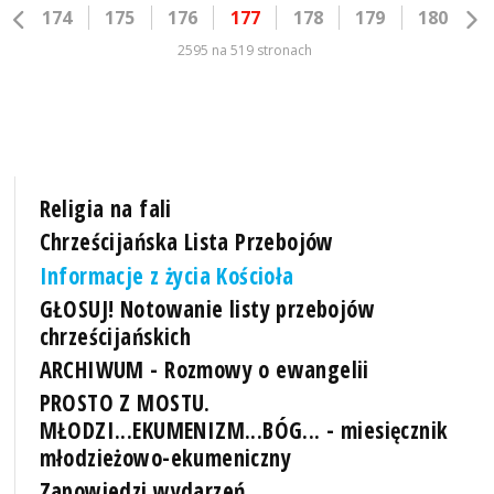
174
175
176
177
178
179
180
2595 na 519 stronach
Religia na fali
Chrześcijańska Lista Przebojów
Informacje z życia Kościoła
GŁOSUJ! Notowanie listy przebojów
chrześcijańskich
ARCHIWUM - Rozmowy o ewangelii
PROSTO Z MOSTU.
MŁODZI...EKUMENIZM...BÓG... - miesięcznik
młodzieżowo-ekumeniczny
Zapowiedzi wydarzeń