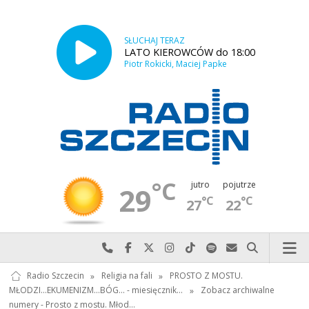
SŁUCHAJ TERAZ
LATO KIEROWCÓW do 18:00
Piotr Rokicki, Maciej Papke
°C
jutro
pojutrze
29
°C
°C
27
22
Najlepiej po prostu do nas zadzwoń
Odwiedź nas na Facebook-u
Odwiedź nas na X
Odwiedź nas na Instagram-ie
Odwiedź nas na TikTok-u
Szukaj nas na Spotify
Wyślij do nas w
Szukaj
Radio Szczecin
»
Religia na fali
»
PROSTO Z MOSTU.
MŁODZI...EKUMENIZM...BÓG... - miesięcznik…
»
Zobacz archiwalne
numery - Prosto z mostu. Młod…