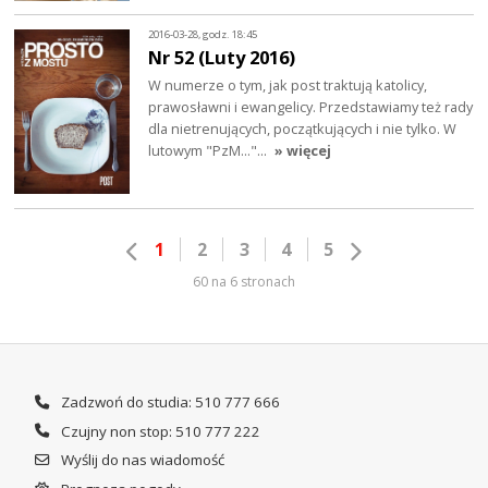
2016-03-28, godz. 18:45
Nr 52 (Luty 2016)
W numerze o tym, jak post traktują katolicy,
prawosławni i ewangelicy. Przedstawiamy też rady
dla nietrenujących, początkujących i nie tylko. W
lutowym "PzM..."…
» więcej
1
2
3
4
5
60 na 6 stronach
Zadzwoń do studia: 510 777 666
Czujny non stop: 510 777 222
Wyślij do nas wiadomość