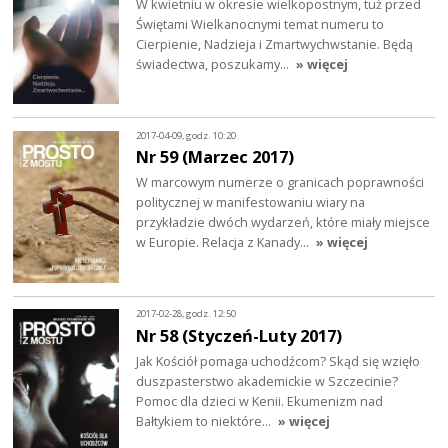
W kwietniu w okresie wielkopostnym, tuż przed
Świętami Wielkanocnymi temat numeru to
Cierpienie, Nadzieja i Zmartwychwstanie. Będą
świadectwa, poszukamy…
» więcej
2017-04-09, godz. 10:20
Nr 59 (Marzec 2017)
W marcowym numerze o granicach poprawności
politycznej w manifestowaniu wiary na
przykładzie dwóch wydarzeń, które miały miejsce
w Europie. Relacja z Kanady…
» więcej
2017-02-28, godz. 12:50
Nr 58 (Styczeń-Luty 2017)
Jak Kościół pomaga uchodźcom? Skąd się wzięło
duszpasterstwo akademickie w Szczecinie?
Pomoc dla dzieci w Kenii. Ekumenizm nad
Bałtykiem to niektóre…
» więcej