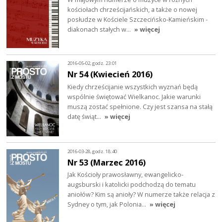
kościołach chrześcijańskich, a także o nowej
posłudze w Kościele Szczecińsko-Kamieńskim -
diakonach stałych w…
» więcej
2016-05-02, godz. 23:01
Nr 54 (Kwiecień 2016)
Kiedy chrześcijanie wszystkich wyznań będą
wspólnie świętować Wielkanoc. Jakie warunki
muszą zostać spełnione. Czy jest szansa na stałą
datę świąt…
» więcej
2016-03-28, godz. 18:40
Nr 53 (Marzec 2016)
Jak Kościoły prawosławny, ewangelicko-
augsburski i katolicki podchodzą do tematu
aniołów? Kim są anioły? W numerze także relacja z
Sydney o tym, jak Polonia…
» więcej