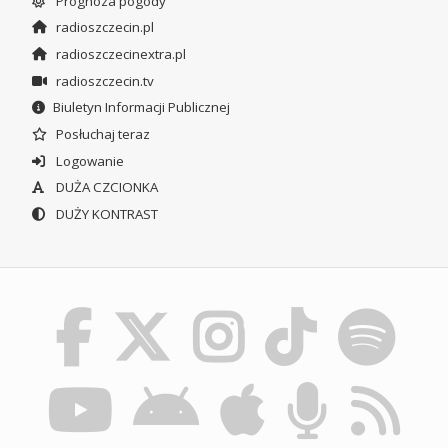
Prognoza pogody
radioszczecin.pl
radioszczecinextra.pl
radioszczecin.tv
Biuletyn Informacji Publicznej
Posłuchaj teraz
Logowanie
DUŻA CZCIONKA
DUŻY KONTRAST