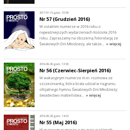
2017-01-15, godz. 10:09
Nr 57 (Grudzień 2016)
W ostatnim numerze w 2016 roku o
najważniejszych wydarzeniach Kościoła 2016
roku. Zapraszamy na obszerną fotorelację ze
Światowych Dni Młodzieży, ale także…
» więcej
2016-06-30, godz. 13:59
Nr 56 (Czerwiec-Sierpień 2016)
W wakacyjnym numerze m.in. rozmowa ze
szczecinianką, która brała udział w nagraniu
oficjalnego hymnu Światowych Dni Młodzieży;
świadectwo małżeństwa…
» więcej
2016-06-30, godz. 14:03
Nr 55 (Maj 2016)
W majowym numerze o muzyce w różnych