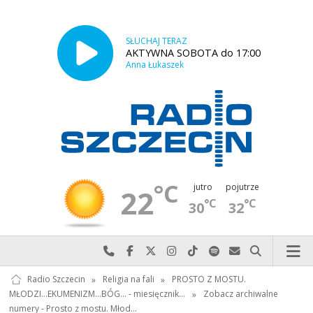
SŁUCHAJ TERAZ
AKTYWNA SOBOTA do 17:00
Anna Łukaszek
°C
jutro
pojutrze
22
°C
°C
30
32
Najlepiej po prostu do nas zadzwoń
Odwiedź nas na Facebook-u
Odwiedź nas na X
Odwiedź nas na Instagram-ie
Odwiedź nas na TikTok-u
Szukaj nas na Spotify
Wyślij do nas w
Szukaj
Radio Szczecin
»
Religia na fali
»
PROSTO Z MOSTU.
MŁODZI...EKUMENIZM...BÓG... - miesięcznik…
»
Zobacz archiwalne
numery - Prosto z mostu. Młod…