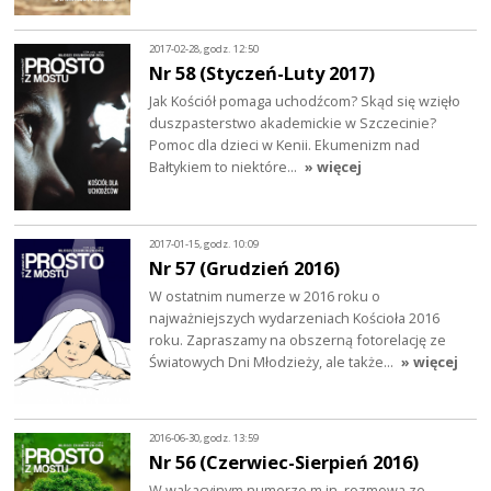
2017-02-28, godz. 12:50
Nr 58 (Styczeń-Luty 2017)
Jak Kościół pomaga uchodźcom? Skąd się wzięło
duszpasterstwo akademickie w Szczecinie?
Pomoc dla dzieci w Kenii. Ekumenizm nad
Bałtykiem to niektóre…
» więcej
2017-01-15, godz. 10:09
Nr 57 (Grudzień 2016)
W ostatnim numerze w 2016 roku o
najważniejszych wydarzeniach Kościoła 2016
roku. Zapraszamy na obszerną fotorelację ze
Światowych Dni Młodzieży, ale także…
» więcej
2016-06-30, godz. 13:59
Nr 56 (Czerwiec-Sierpień 2016)
W wakacyjnym numerze m.in. rozmowa ze