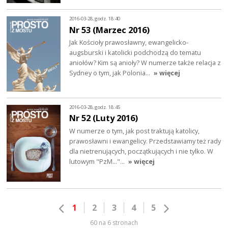
2016-03-28, godz. 18:40
Nr 53 (Marzec 2016)
Jak Kościoły prawosławny, ewangelicko-
augsburski i katolicki podchodzą do tematu
aniołów? Kim są anioły? W numerze także relacja z
Sydney o tym, jak Polonia…
» więcej
2016-03-28, godz. 18:45
Nr 52 (Luty 2016)
W numerze o tym, jak post traktują katolicy,
prawosławni i ewangelicy. Przedstawiamy też rady
dla nietrenujących, początkujących i nie tylko. W
lutowym "PzM..."…
» więcej
1
2
3
4
5
60 na 6 stronach