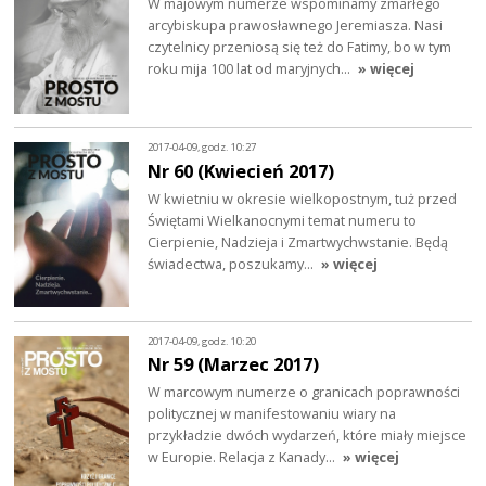
W majowym numerze wspominamy zmarłego
arcybiskupa prawosławnego Jeremiasza. Nasi
czytelnicy przeniosą się też do Fatimy, bo w tym
roku mija 100 lat od maryjnych…
» więcej
2017-04-09, godz. 10:27
Nr 60 (Kwiecień 2017)
W kwietniu w okresie wielkopostnym, tuż przed
Świętami Wielkanocnymi temat numeru to
Cierpienie, Nadzieja i Zmartwychwstanie. Będą
świadectwa, poszukamy…
» więcej
2017-04-09, godz. 10:20
Nr 59 (Marzec 2017)
W marcowym numerze o granicach poprawności
politycznej w manifestowaniu wiary na
przykładzie dwóch wydarzeń, które miały miejsce
w Europie. Relacja z Kanady…
» więcej