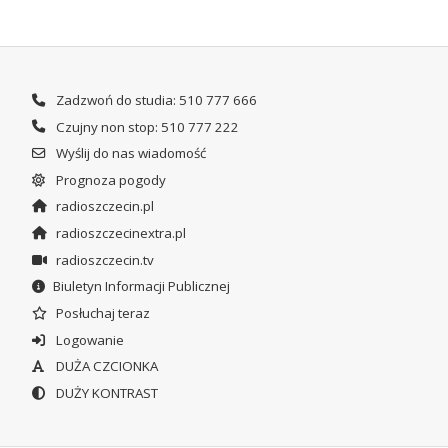
Zadzwoń do studia: 510 777 666
Czujny non stop: 510 777 222
Wyślij do nas wiadomość
Prognoza pogody
radioszczecin.pl
radioszczecinextra.pl
radioszczecin.tv
Biuletyn Informacji Publicznej
Posłuchaj teraz
Logowanie
DUŻA CZCIONKA
DUŻY KONTRAST