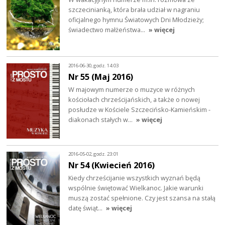
szczecinianką, która brała udział w nagraniu
oficjalnego hymnu Światowych Dni Młodzieży;
świadectwo małżeństwa…
» więcej
2016-06-30, godz. 14:03
Nr 55 (Maj 2016)
W majowym numerze o muzyce w różnych
kościołach chrześcijańskich, a także o nowej
posłudze w Kościele Szczecińsko-Kamieńskim -
diakonach stałych w…
» więcej
2016-05-02, godz. 23:01
Nr 54 (Kwiecień 2016)
Kiedy chrześcijanie wszystkich wyznań będą
wspólnie świętować Wielkanoc. Jakie warunki
muszą zostać spełnione. Czy jest szansa na stałą
datę świąt…
» więcej