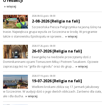
O redakcji
» więcej
2026-08-02, godz. 08:00
2-08-2026 [Religia na fali]
Szczecińska Piesza Pielgrzymka na Jasną Górę na
trasie. Największa grupa wyszła ze Szczecina w środę. W programie
także o stanowisku Episkopatu w sprawie…
» więcej
2026-07-26, godz. 08:00
26-07-2026 [Religia na fali]
Ewangelię na niedziele przeczytamy dziś z
Dominikaninami ojcami Tomaszem Miką i Piotrem Tasakiem. Ojcowie
zapraszają też na "grilla do ogrodu" oraz do grup…
» więcej
2026-07-19, godz. 08:00
19-07-2026 [Religia na fali]
Wielkimi krokami zbliża się 17. Jarmark Jakubowy
w Szczecinie. W audycji dziś o jego dwóch obliczach. Zarówno dla ciała,
ale i dla ducha.
» więcej