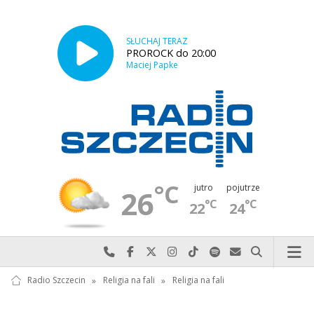
SŁUCHAJ TERAZ
PROROCK do 20:00
Maciej Papke
°C
jutro
pojutrze
26
°C
°C
22
24
Najlepiej po prostu do nas zadzwoń
Odwiedź nas na Facebook-u
Odwiedź nas na X
Odwiedź nas na Instagram-ie
Odwiedź nas na TikTok-u
Szukaj nas na Spotify
Wyślij do nas w
Szukaj
Radio Szczecin
»
Religia na fali
»
Religia na fali