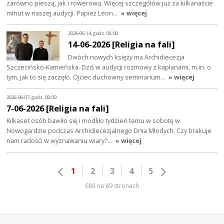
zarówno pieszą, jak i rowerową. Więcej szczegółów już za kilkanaście
minut w naszej audycji. Papież Leon…
» więcej
2026-06-14, godz. 08:00
14-06-2026 [Religia na fali]
Dwóch nowych księży ma Archidiecezja
Szczecińsko-Kamieńska. Dziś w audycji rozmowy z kapłanami, m.in. o
tym, jak to się zaczęło. Ojciec duchowny seminarium…
» więcej
2026-06-07, godz. 08:00
7-06-2026 [Religia na fali]
Kilkaset osób bawiło się i modliło tydzień temu w sobotę w
Nowogardzie podczas Archidiecezjalnego Dnia Młodych. Czy brakuje
nam radośći w wyznawaniu wiary?…
» więcej
1
2
3
4
5
688 na 69 stronach