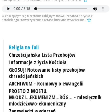
O zbliżającym się Maratonie Biblijnym mówi Bernarda Korycko z
Katolickiego Stowarzyszenia Civitas Christiana w Szczecinie.
Religia na fali
Chrześcijańska Lista Przebojów
Informacje z życia Kościoła
GŁOSUJ! Notowanie listy przebojów
chrześcijańskich
ARCHIWUM - Rozmowy o ewangelii
PROSTO Z MOSTU.
MŁODZI...EKUMENIZM...BÓG... - miesięcznik
młodzieżowo-ekumeniczny
Zapowiedzi wydarzeń