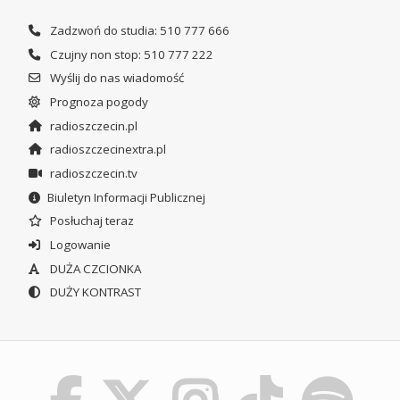
Zadzwoń do studia: 510 777 666
Czujny non stop: 510 777 222
Wyślij do nas wiadomość
Prognoza pogody
radioszczecin.pl
radioszczecinextra.pl
radioszczecin.tv
Biuletyn Informacji Publicznej
Posłuchaj teraz
Logowanie
DUŻA CZCIONKA
DUŻY KONTRAST