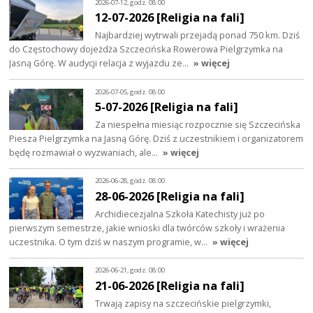
2026-07-12, godz. 08:00
12-07-2026 [Religia na fali]
Najbardziej wytrwali przejadą ponad 750 km. Dziś
do Częstochowy dojeżdża Szczecińska Rowerowa Pielgrzymka na
Jasną Górę. W audycji relacja z wyjazdu ze…
» więcej
2026-07-05, godz. 08:00
5-07-2026 [Religia na fali]
Za niespełna miesiąc rozpocznie się Szczecińska
Piesza Pielgrzymka na Jasną Górę. Dziś z uczestnikiem i organizatorem
będę rozmawiał o wyzwaniach, ale…
» więcej
2026-06-28, godz. 08:00
28-06-2026 [Religia na fali]
Archidiecezjalna Szkoła Katechisty już po
pierwszym semestrze, jakie wnioski dla twórców szkoły i wrażenia
uczestnika. O tym dziś w naszym programie, w…
» więcej
2026-06-21, godz. 08:00
21-06-2026 [Religia na fali]
Trwają zapisy na szczecińskie pielgrzymki,