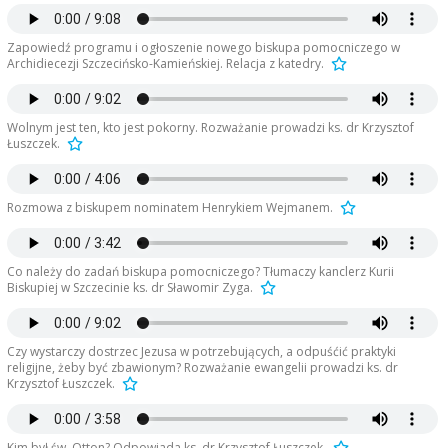
Zapowiedź programu i ogłoszenie nowego biskupa pomocniczego w
Archidiecezji Szczecińsko-Kamieńskiej. Relacja z katedry.
Wolnym jest ten, kto jest pokorny. Rozważanie prowadzi ks. dr Krzysztof
Łuszczek.
Rozmowa z biskupem nominatem Henrykiem Wejmanem.
Co należy do zadań biskupa pomocniczego? Tłumaczy kanclerz Kurii
Biskupiej w Szczecinie ks. dr Sławomir Zyga.
Czy wystarczy dostrzec Jezusa w potrzebujących, a odpuśćić praktyki
religijne, żeby być zbawionym? Rozważanie ewangelii prowadzi ks. dr
Krzysztof Łuszczek.
Kim był św. Otton? Odpowiada ks. dr Krzysztof Łuszczek.