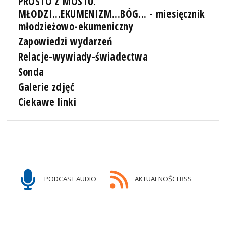
PROSTO Z MOSTU.
MŁODZI...EKUMENIZM...BÓG... - miesięcznik
młodzieżowo-ekumeniczny
Zapowiedzi wydarzeń
Relacje-wywiady-świadectwa
Sonda
Galerie zdjęć
Ciekawe linki
PODCAST AUDIO
AKTUALNOŚCI RSS