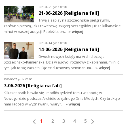
2026-06-21, godz. 08:00
21-06-2026 [Religia na fali]
Trwają zapisy na szczecińskie pielgrzymki,
zarówno pieszą, jak i rowerową. Więcej szczegółów już za kilkanaście
minut w naszej audycji. Papież Leon…
» więcej
2026-06-14, godz. 08:00
14-06-2026 [Religia na fali]
Dwóch nowych księży ma Archidiecezja
Szczecińsko-Kamieńska. Dziś w audycji rozmowy z kapłanami, m.in. o
tym, jak to się zaczęło. Ojciec duchowny seminarium…
» więcej
2026-06-07, godz. 08:00
7-06-2026 [Religia na fali]
Kilkaset osób bawiło się i modliło tydzień temu w sobotę w
Nowogardzie podczas Archidiecezjalnego Dnia Młodych. Czy brakuje
nam radośći w wyznawaniu wiary?…
» więcej
1
2
3
4
5