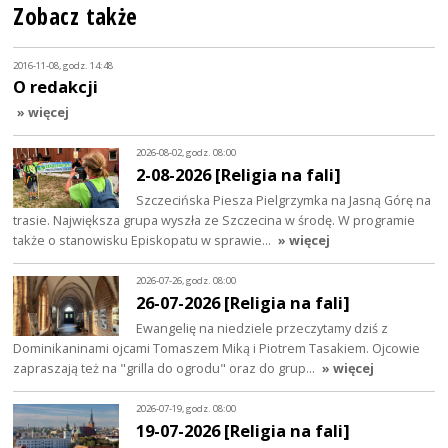
Zobacz także
2016-11-08, godz. 14:48
O redakcji
» więcej
2026-08-02, godz. 08:00
2-08-2026 [Religia na fali]
Szczecińska Piesza Pielgrzymka na Jasną Górę na
trasie. Największa grupa wyszła ze Szczecina w środę. W programie
także o stanowisku Episkopatu w sprawie…
» więcej
2026-07-26, godz. 08:00
26-07-2026 [Religia na fali]
Ewangelię na niedziele przeczytamy dziś z
Dominikaninami ojcami Tomaszem Miką i Piotrem Tasakiem. Ojcowie
zapraszają też na "grilla do ogrodu" oraz do grup…
» więcej
2026-07-19, godz. 08:00
19-07-2026 [Religia na fali]