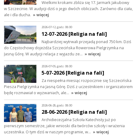
Wielkimi krokami zbliża się 17. Jarmark Jakubowy
w Szczecinie. W audycji dziś o jego dwóch obliczach. Zarówno dla ciała,
ale i dla ducha.
» więcej
2026-07-12, godz. 08:00
12-07-2026 [Religia na fali]
Najbardziej wytrwali przejadą ponad 750 km. Dziś
do Częstochowy dojeżdża Szczecińska Rowerowa Pielgrzymka na
Jasną Górę. W audycji relacja z wyjazdu ze…
» więcej
2026-07-05, godz. 08:00
5-07-2026 [Religia na fali]
Za niespełna miesiąc rozpocznie się Szczecińska
Piesza Pielgrzymka na Jasną Górę. Dziś z uczestnikiem i organizatorem
będę rozmawiał o wyzwaniach, ale…
» więcej
2026-06-28, godz. 08:00
28-06-2026 [Religia na fali]
Archidiecezjalna Szkoła Katechisty już po
pierwszym semestrze, jakie wnioski dla twórców szkoły i wrażenia
uczestnika. O tym dziś w naszym programie, w…
» więcej