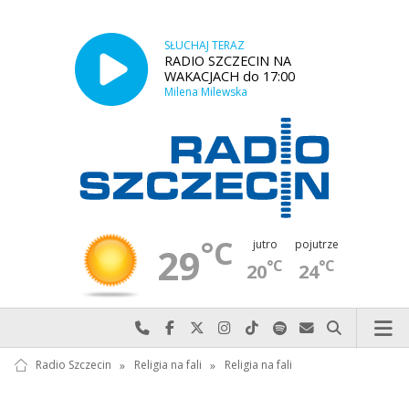
SŁUCHAJ TERAZ
RADIO SZCZECIN NA
WAKACJACH do 17:00
Milena Milewska
°C
jutro
pojutrze
29
°C
°C
20
24
Najlepiej po prostu do nas zadzwoń
Odwiedź nas na Facebook-u
Odwiedź nas na X
Odwiedź nas na Instagram-ie
Odwiedź nas na TikTok-u
Szukaj nas na Spotify
Wyślij do nas w
Szukaj
Radio Szczecin
»
Religia na fali
»
Religia na fali