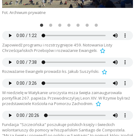
Fot. Archiwum prywatne
F
Zapowiedź programu i rozstrzygnięcie 459. Notowania Listy
Chrześcijańskich Przebojów i rozważanie Ewangelii.
Rozważanie Ewangelii prowadzi ks. Jakub Suszyński.
W niedzielę w Watykanie uroczysta msza święta zainaugurowała
pontyfikat 267. papieża. Przewodniczył jej Leon XIV. W Rzymie byli też
przedstawiciele Kościoła na Pomorzu Zachodnim.
Fundacja "Szczecińska" poszukuje polskich księży i świeckich
wolontariuszy do pomocy w hiszpańskim Santiago de Compostela.
"Msza święta i spowiedź po polsku w Santiago" to pomysł, który zrodził