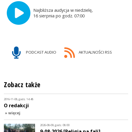
Najbliższa audycja w niedzielę,
16 sierpnia po godz. 07:00
PODCAST AUDIO
AKTUALNOŚCI RSS
Zobacz także
2016-11-08, godz. 14:48
O redakcji
» więcej
2026-08-09, godz. 08:00
9-08-2026 [Religia na fali]