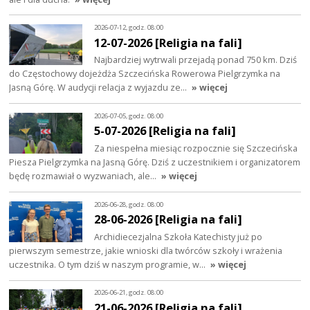
2026-07-12, godz. 08:00
12-07-2026 [Religia na fali]
Najbardziej wytrwali przejadą ponad 750 km. Dziś
do Częstochowy dojeżdża Szczecińska Rowerowa Pielgrzymka na
Jasną Górę. W audycji relacja z wyjazdu ze…
» więcej
2026-07-05, godz. 08:00
5-07-2026 [Religia na fali]
Za niespełna miesiąc rozpocznie się Szczecińska
Piesza Pielgrzymka na Jasną Górę. Dziś z uczestnikiem i organizatorem
będę rozmawiał o wyzwaniach, ale…
» więcej
2026-06-28, godz. 08:00
28-06-2026 [Religia na fali]
Archidiecezjalna Szkoła Katechisty już po
pierwszym semestrze, jakie wnioski dla twórców szkoły i wrażenia
uczestnika. O tym dziś w naszym programie, w…
» więcej
2026-06-21, godz. 08:00
21-06-2026 [Religia na fali]