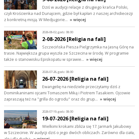
Dziś w audycji relacje z drugiego krańca Polski,
czyli Krościenka nad Dunajcem, gdzie był kapłan z naszej archidiecezji
z konkretną misją. W Medjugorie…
» więcej
2026-08-02, godz. 08:00
2-08-2026 [Religia na fali]
Szczecińska Piesza Pielgrzymka na Jasną Górę na
trasie. Największa grupa wyszła ze Szczecina w środę. W programie
także o stanowisku Episkopatu w sprawie…
» więcej
2026-07-26, godz. 08:00
26-07-2026 [Religia na fali]
Ewangelię na niedziele przeczytamy dziś z
Dominikaninami ojcami Tomaszem Miką i Piotrem Tasakiem. Ojcowie
zapraszają też na "grilla do ogrodu" oraz do grup…
» więcej
2026-07-19, godz. 08:00
19-07-2026 [Religia na fali]
Wielkimi krokami zbliża się 17. Jarmark Jakubowy
w Szczecinie. W audycji dziś o jego dwóch obliczach. Zarówno dla ciała,
ale i dla ducha.
» więcej