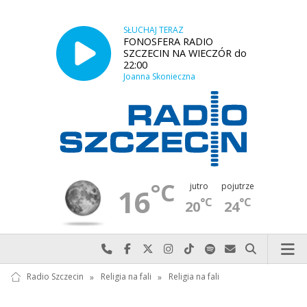
SŁUCHAJ TERAZ
FONOSFERA RADIO
SZCZECIN NA WIECZÓR do
22:00
Joanna Skonieczna
°C
jutro
pojutrze
16
°C
°C
20
24
Najlepiej po prostu do nas zadzwoń
Odwiedź nas na Facebook-u
Odwiedź nas na X
Odwiedź nas na Instagram-ie
Odwiedź nas na TikTok-u
Szukaj nas na Spotify
Wyślij do nas w
Szukaj
Radio Szczecin
»
Religia na fali
»
Religia na fali