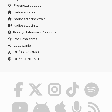
Prognoza pogody
radioszczecin.pl
radioszczecinextra.pl
radioszczecin.tv
Biuletyn Informacji Publicznej
Posłuchaj teraz
Logowanie
DUŻA CZCIONKA
DUŻY KONTRAST