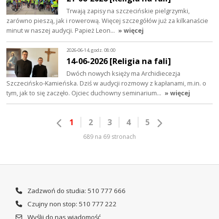
Trwają zapisy na szczecińskie pielgrzymki,
zarówno pieszą, jak i rowerową. Więcej szczegółów już za kilkanaście
minut w naszej audycji. Papież Leon…
» więcej
2026-06-14, godz. 08:00
14-06-2026 [Religia na fali]
Dwóch nowych księży ma Archidiecezja
Szczecińsko-Kamieńska. Dziś w audycji rozmowy z kapłanami, m.in. o
tym, jak to się zaczęło. Ojciec duchowny seminarium…
» więcej
1
2
3
4
5
689 na 69 stronach
Zadzwoń do studia: 510 777 666
Czujny non stop: 510 777 222
Wyślij do nas wiadomość