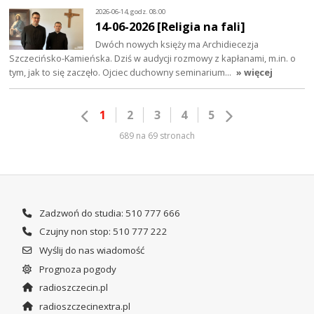
2026-06-14, godz. 08:00
14-06-2026 [Religia na fali]
Dwóch nowych księży ma Archidiecezja
Szczecińsko-Kamieńska. Dziś w audycji rozmowy z kapłanami, m.in. o
tym, jak to się zaczęło. Ojciec duchowny seminarium…
» więcej
1
2
3
4
5
689 na 69 stronach
Zadzwoń do studia: 510 777 666
Czujny non stop: 510 777 222
Wyślij do nas wiadomość
Prognoza pogody
radioszczecin.pl
radioszczecinextra.pl