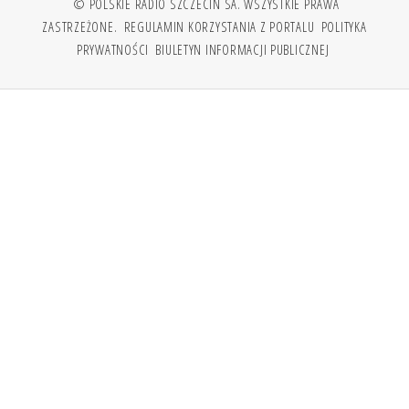
© POLSKIE RADIO SZCZECIN SA. WSZYSTKIE PRAWA
ZASTRZEŻONE.
REGULAMIN KORZYSTANIA Z PORTALU
POLITYKA
PRYWATNOŚCI
BIULETYN INFORMACJI PUBLICZNEJ