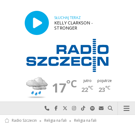
SŁUCHAJ TERAZ
KELLY CLARKSON -
STRONGER
°C
jutro
pojutrze
17
°C
°C
22
23
Najlepiej po prostu do nas zadzwoń
Odwiedź nas na Facebook-u
Odwiedź nas na X
Odwiedź nas na Instagram-ie
Odwiedź nas na TikTok-u
Szukaj nas na Spotify
Wyślij do nas w
Szukaj
Radio Szczecin
»
Religia na fali
»
Religia na fali