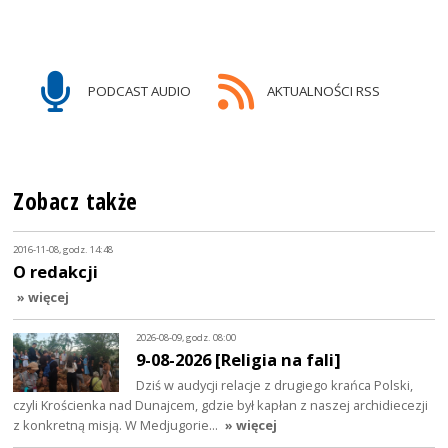
PODCAST AUDIO
AKTUALNOŚCI RSS
Zobacz także
2016-11-08, godz. 14:48
O redakcji
» więcej
2026-08-09, godz. 08:00
9-08-2026 [Religia na fali]
Dziś w audycji relacje z drugiego krańca Polski,
czyli Krościenka nad Dunajcem, gdzie był kapłan z naszej archidiecezji
z konkretną misją. W Medjugorie…
» więcej