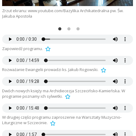
Zrzut ekranu: www.youtube.com/Bazylika Archikatedralna pw. Św.
F
Jakuba Apostoła
Zapowiedź programu.
Rozważanie Ewangelii prowadzi ks. Jakub Rogowski.
Dwóch nowych księży ma Archidiecezja Szczecińsko-Kamieńska. W
programie poznamy ich sylwetki.
W drugiej części programu zaproszenie na Warsztaty Muzyczno-
Liturgiczne w Szczecinie.