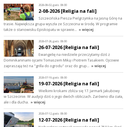
2026-08-02, godz. 08:00
2-08-2026 [Religia na fali]
Szczecińska Piesza Pielgrzymka na Jasną Górę na
trasie. Największa grupa wyszła ze Szczecina w środę. W programie
także o stanowisku Episkopatu w sprawie…
» więcej
2026-07-26, godz. 08:00
26-07-2026 [Religia na fali]
Ewangelię na niedziele przeczytamy dziś z
Dominikaninami ojcami Tomaszem Miką i Piotrem Tasakiem. Ojcowie
zapraszają też na "grilla do ogrodu" oraz do grup…
» więcej
2026-07-19, godz. 08:00
19-07-2026 [Religia na fali]
Wielkimi krokami zbliża się 17. Jarmark Jakubowy
w Szczecinie. W audycji dziś o jego dwóch obliczach. Zarówno dla ciała,
ale i dla ducha.
» więcej
2026-07-12, godz. 08:00
12-07-2026 [Religia na fali]
Najbardziej wytrwali przejadą ponad 750 km. Dziś