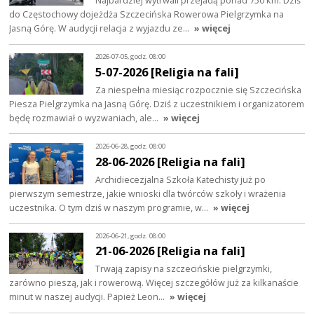
do Częstochowy dojeżdża Szczecińska Rowerowa Pielgrzymka na
Jasną Górę. W audycji relacja z wyjazdu ze…
» więcej
2026-07-05, godz. 08:00
5-07-2026 [Religia na fali]
Za niespełna miesiąc rozpocznie się Szczecińska
Piesza Pielgrzymka na Jasną Górę. Dziś z uczestnikiem i organizatorem
będę rozmawiał o wyzwaniach, ale…
» więcej
2026-06-28, godz. 08:00
28-06-2026 [Religia na fali]
Archidiecezjalna Szkoła Katechisty już po
pierwszym semestrze, jakie wnioski dla twórców szkoły i wrażenia
uczestnika. O tym dziś w naszym programie, w…
» więcej
2026-06-21, godz. 08:00
21-06-2026 [Religia na fali]
Trwają zapisy na szczecińskie pielgrzymki,
zarówno pieszą, jak i rowerową. Więcej szczegółów już za kilkanaście
minut w naszej audycji. Papież Leon…
» więcej