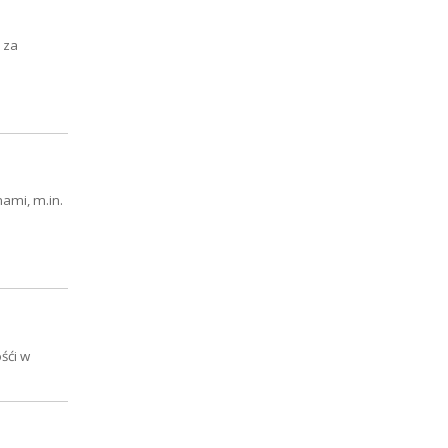
 za
ami, m.in.
śći w