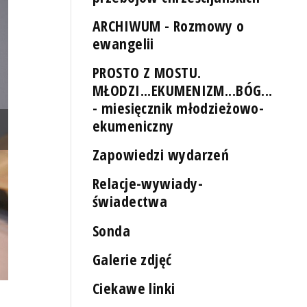
ARCHIWUM - Rozmowy o
ewangelii
PROSTO Z MOSTU.
MŁODZI...EKUMENIZM...BÓG...
- miesięcznik młodzieżowo-
ekumeniczny
Zapowiedzi wydarzeń
Relacje-wywiady-
świadectwa
Sonda
Galerie zdjęć
Ciekawe linki
Carlo Acutis jest pierwszym błogosławionym tak zwanego pokolenia
https://www.youtube.com/watch?v=nnzj8dpbbOI