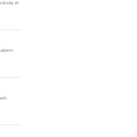
w środę. W
sakiem.
ach.