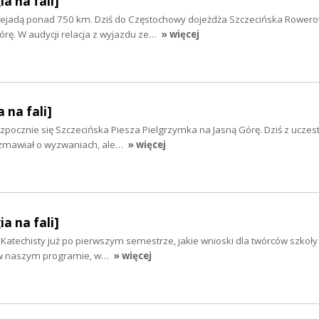
ia na fali]
rzejadą ponad 750 km. Dziś do Częstochowy dojeżdża Szczecińska Rower
rę. W audycji relacja z wyjazdu ze…
» więcej
 na fali]
zpocznie się Szczecińska Piesza Pielgrzymka na Jasną Górę. Dziś z uczest
zmawiał o wyzwaniach, ale…
» więcej
ia na fali]
 Katechisty już po pierwszym semestrze, jakie wnioski dla twórców szkoły
ś w naszym programie, w…
» więcej