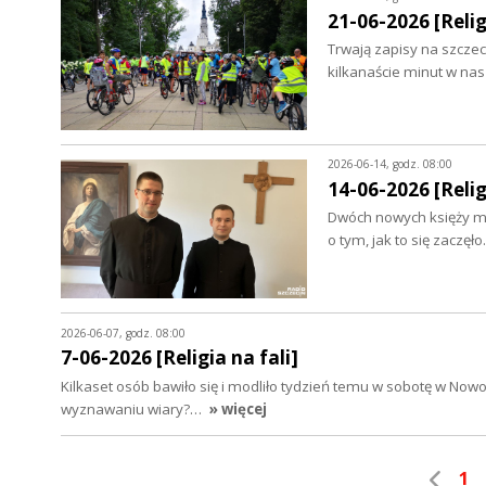
21-06-2026 [Relig
Trwają zapisy na szczec
kilkanaście minut w nas
2026-06-14, godz. 08:00
14-06-2026 [Relig
Dwóch nowych księży ma
o tym, jak to się zacz
2026-06-07, godz. 08:00
7-06-2026 [Religia na fali]
Kilkaset osób bawiło się i modliło tydzień temu w sobotę w No
wyznawaniu wiary?…
» więcej
1