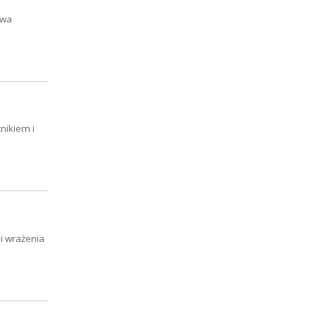
owa
nikiem i
 i wrażenia