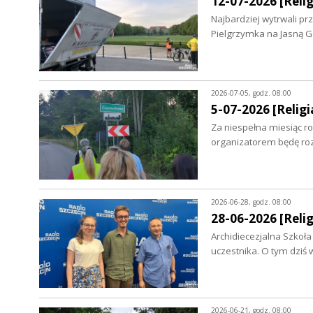
12-07-2026 [Relig
Najbardziej wytrwali p
Pielgrzymka na Jasną Gó
2026-07-05, godz. 08:00
5-07-2026 [Religia
Za niespełna miesiąc ro
organizatorem będę ro
2026-06-28, godz. 08:00
28-06-2026 [Relig
Archidiecezjalna Szkoła
uczestnika. O tym dzi
2026-06-21, godz. 08:00