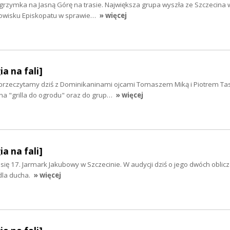
grzymka na Jasną Górę na trasie. Największa grupa wyszła ze Szczecina 
nowisku Episkopatu w sprawie…
» więcej
ia na fali]
 przeczytamy dziś z Dominikaninami ojcami Tomaszem Miką i Piotrem Ta
na "grilla do ogrodu" oraz do grup…
» więcej
ia na fali]
 się 17. Jarmark Jakubowy w Szczecinie. W audycji dziś o jego dwóch oblicz
 dla ducha.
» więcej