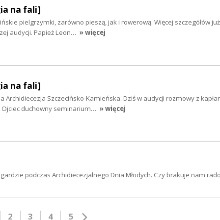
ia na fali]
ińskie pielgrzymki, zarówno pieszą, jak i rowerową. Więcej szczegółów już
zej audycji. Papież Leon…
» więcej
ia na fali]
 Archidiecezja Szczecińsko-Kamieńska. Dziś w audycji rozmowy z kapłan
ęło. Ojciec duchowny seminarium…
» więcej
wogardzie podczas Archidiecezjalnego Dnia Młodych. Czy brakuje nam rado
2
3
4
5