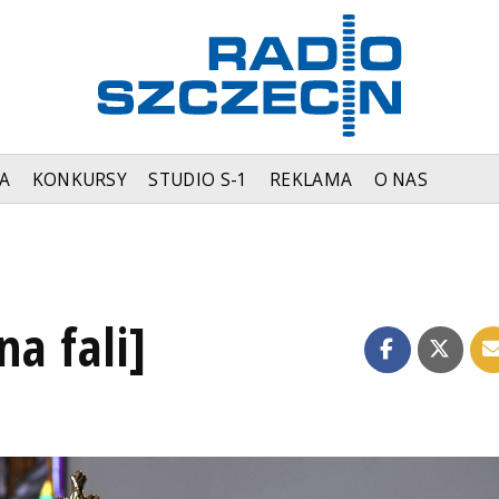
A
KONKURSY
STUDIO S-1
REKLAMA
O NAS
na fali]