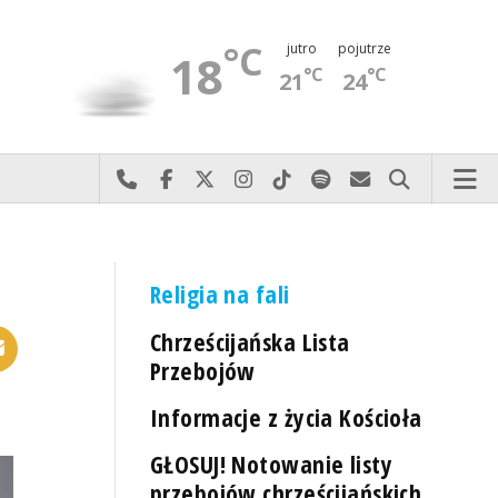
°C
jutro
pojutrze
18
°C
°C
21
24
Najlepiej po prostu do nas zadzwoń
Odwiedź nas na Facebook-u
Odwiedź nas na X
Odwiedź nas na Instagram-ie
Odwiedź nas na TikTok-u
Szukaj nas na Spotify
Wyślij do nas 
Szukaj
Religia na fali
Chrześcijańska Lista
Przebojów
Informacje z życia Kościoła
GŁOSUJ! Notowanie listy
przebojów chrześcijańskich