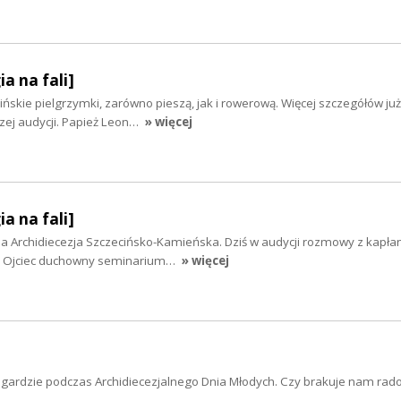
ia na fali]
ińskie pielgrzymki, zarówno pieszą, jak i rowerową. Więcej szczegółów już
zej audycji. Papież Leon…
» więcej
ia na fali]
 Archidiecezja Szczecińsko-Kamieńska. Dziś w audycji rozmowy z kapłan
ęło. Ojciec duchowny seminarium…
» więcej
wogardzie podczas Archidiecezjalnego Dnia Młodych. Czy brakuje nam rado