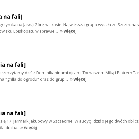
 na fali]
grzymka na Jasną Górę na trasie. Największa grupa wyszła ze Szczecina 
nowisku Episkopatu w sprawie…
» więcej
ia na fali]
 przeczytamy dziś z Dominikaninami ojcami Tomaszem Miką i Piotrem Ta
na "grilla do ogrodu" oraz do grup…
» więcej
ia na fali]
 się 17. Jarmark Jakubowy w Szczecinie. W audycji dziś o jego dwóch oblicz
 dla ducha.
» więcej