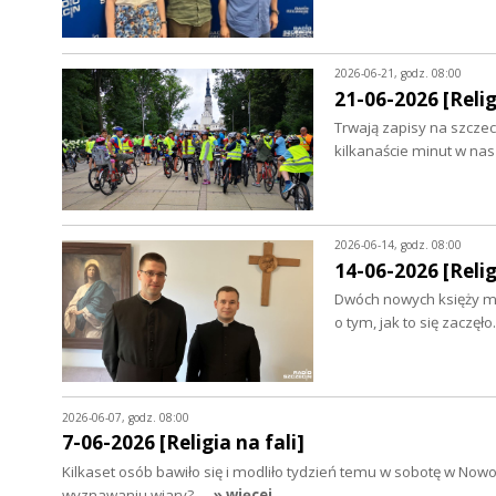
2026-06-21, godz. 08:00
21-06-2026 [Relig
Trwają zapisy na szczec
kilkanaście minut w nas
2026-06-14, godz. 08:00
14-06-2026 [Relig
Dwóch nowych księży ma
o tym, jak to się zacz
2026-06-07, godz. 08:00
7-06-2026 [Religia na fali]
Kilkaset osób bawiło się i modliło tydzień temu w sobotę w No
wyznawaniu wiary?…
» więcej