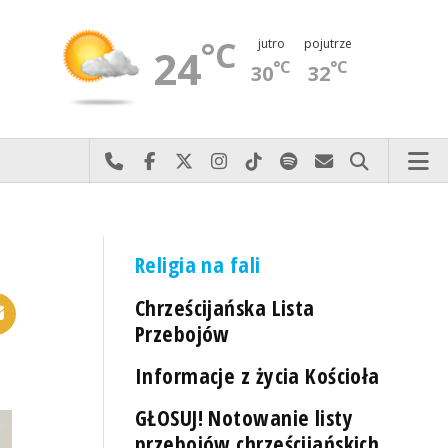
°C
jutro
pojutrze
24
°C
°C
30
32
Najlepiej po prostu do nas zadzwoń
Odwiedź nas na Facebook-u
Odwiedź nas na X
Odwiedź nas na Instagram-ie
Odwiedź nas na TikTok-u
Szukaj nas na Spotify
Wyślij do nas 
Szukaj
Religia na fali
Chrześcijańska Lista
Przebojów
Informacje z życia Kościoła
GŁOSUJ! Notowanie listy
przebojów chrześcijańskich