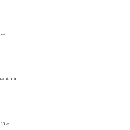
 za
ami, m.in.
śći w