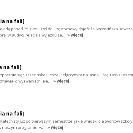
ia na fali]
rzejadą ponad 750 km. Dziś do Częstochowy dojeżdża Szczecińska Rower
rę. W audycji relacja z wyjazdu ze…
» więcej
 na fali]
zpocznie się Szczecińska Piesza Pielgrzymka na Jasną Górę. Dziś z uczest
zmawiał o wyzwaniach, ale…
» więcej
ia na fali]
 Katechisty już po pierwszym semestrze, jakie wnioski dla twórców szkoły
ś w naszym programie, w…
» więcej