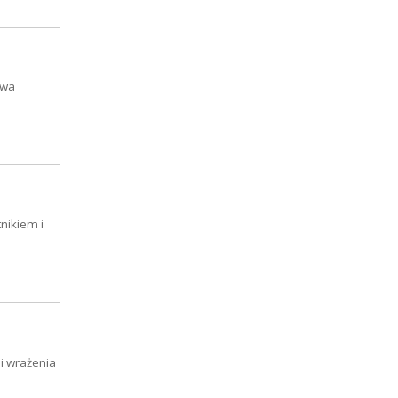
owa
nikiem i
 i wrażenia