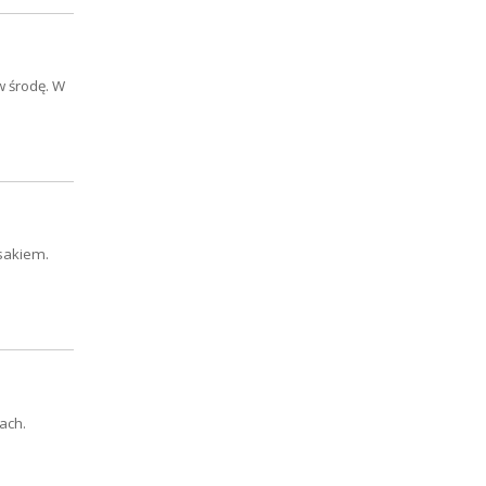
w środę. W
sakiem.
ach.