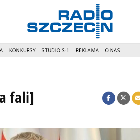
A
KONKURSY
STUDIO S-1
REKLAMA
O NAS
a fali]