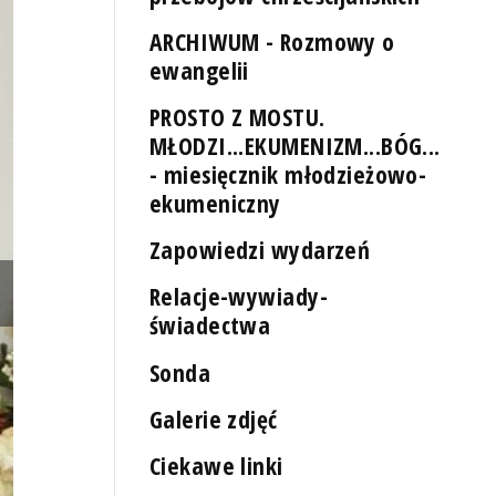
ARCHIWUM - Rozmowy o
ewangelii
PROSTO Z MOSTU.
MŁODZI...EKUMENIZM...BÓG...
- miesięcznik młodzieżowo-
ekumeniczny
Zapowiedzi wydarzeń
Relacje-wywiady-
świadectwa
Sonda
Galerie zdjęć
Ciekawe linki
Rok 2022. źródło: https://caritas.pl/blog/2022/07/27/trwa-wakacyjna