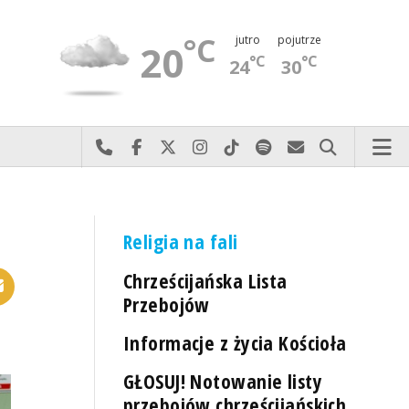
°C
jutro
pojutrze
20
°C
°C
24
30
Najlepiej po prostu do nas zadzwoń
Odwiedź nas na Facebook-u
Odwiedź nas na X
Odwiedź nas na Instagram-ie
Odwiedź nas na TikTok-u
Szukaj nas na Spotify
Wyślij do nas 
Szukaj
Religia na fali
Chrześcijańska Lista
Przebojów
Informacje z życia Kościoła
GŁOSUJ! Notowanie listy
przebojów chrześcijańskich