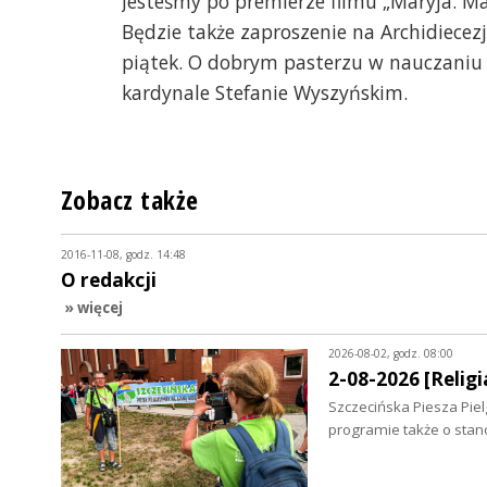
Jesteśmy po premierze filmu „Maryja. M
Będzie także zaproszenie na Archidiecez
piątek. O dobrym pasterzu w nauczaniu P
kardynale Stefanie Wyszyńskim.
Zobacz także
2016-11-08, godz. 14:48
O redakcji
» więcej
2026-08-02, godz. 08:00
2-08-2026 [Religia
Szczecińska Piesza Piel
programie także o sta