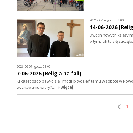
2026-06-14, godz. 08:00
14-06-2026 [Relig
Dwóch nowych księży ma
o tym, jak to się zacz
2026-06-07, godz. 08:00
7-06-2026 [Religia na fali]
Kilkaset osób bawiło się i modliło tydzień temu w sobotę w No
wyznawaniu wiary?…
» więcej
1