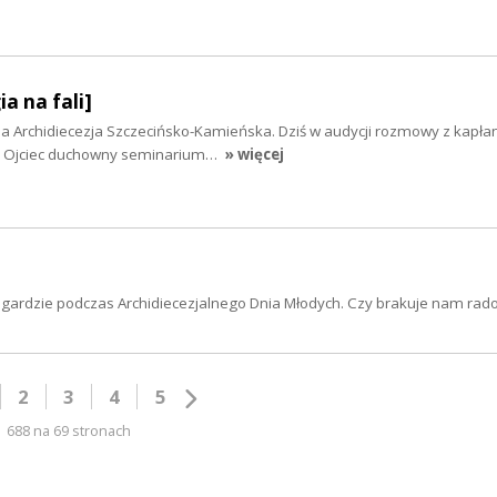
ia na fali]
 Archidiecezja Szczecińsko-Kamieńska. Dziś w audycji rozmowy z kapłan
ęło. Ojciec duchowny seminarium…
» więcej
wogardzie podczas Archidiecezjalnego Dnia Młodych. Czy brakuje nam rado
2
3
4
5
688 na 69 stronach