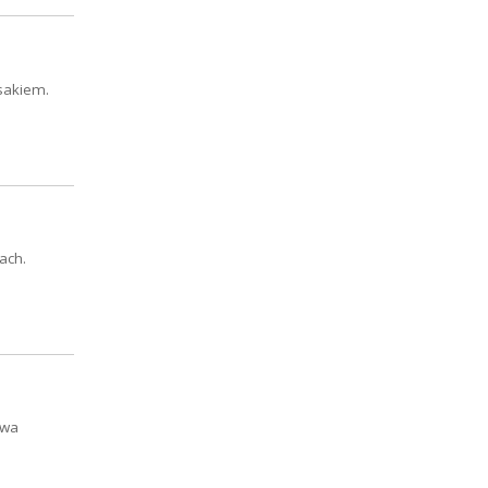
sakiem.
ach.
owa