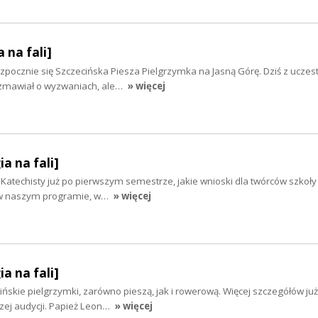
 na fali]
zpocznie się Szczecińska Piesza Pielgrzymka na Jasną Górę. Dziś z uczest
zmawiał o wyzwaniach, ale…
» więcej
ia na fali]
 Katechisty już po pierwszym semestrze, jakie wnioski dla twórców szkoły
ś w naszym programie, w…
» więcej
ia na fali]
ińskie pielgrzymki, zarówno pieszą, jak i rowerową. Więcej szczegółów już
zej audycji. Papież Leon…
» więcej