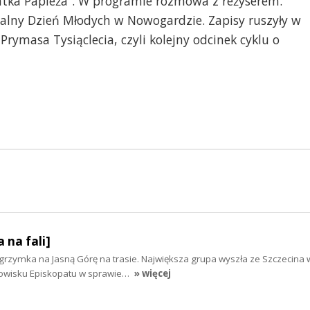
atka Papieża”. W programie rozmowa z reżyserem.
jalny Dzień Młodych w Nowogardzie. Zapisy ruszyły w
rymasa Tysiąclecia, czyli kolejny odcinek cyklu o
 na fali]
grzymka na Jasną Górę na trasie. Największa grupa wyszła ze Szczecina 
nowisku Episkopatu w sprawie…
» więcej