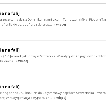
ia na fali]
 przeczytamy dziś z Dominikaninami ojcami Tomaszem Miką i Piotrem Ta
na "grilla do ogrodu" oraz do grup…
» więcej
ia na fali]
 się 17. Jarmark Jakubowy w Szczecinie. W audycji dziś o jego dwóch oblicz
 dla ducha.
» więcej
ia na fali]
rzejadą ponad 750 km. Dziś do Częstochowy dojeżdża Szczecińska Rower
rę. W audycji relacja z wyjazdu ze…
» więcej