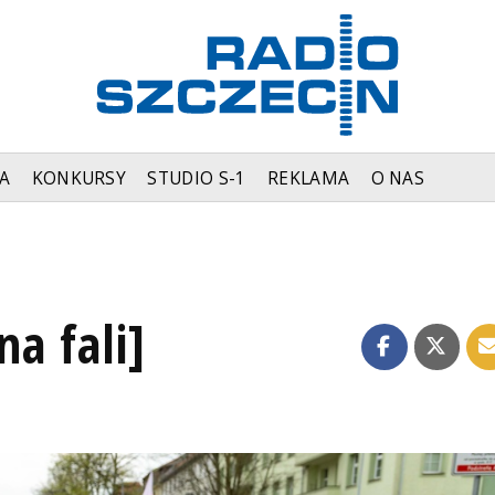
A
KONKURSY
STUDIO S-1
REKLAMA
O NAS
na fali]