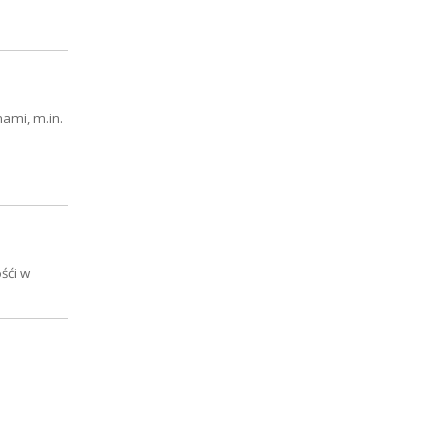
ami, m.in.
śći w