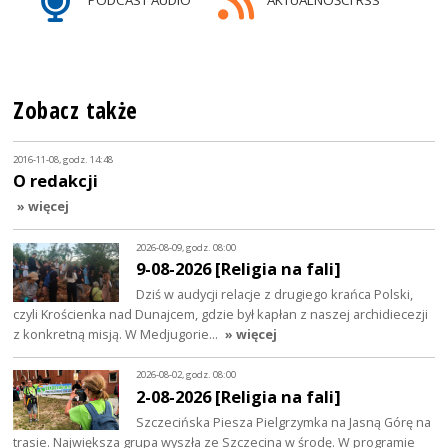
PODCAST AUDIO
AKTUALNOŚCI RSS
Zobacz także
2016-11-08, godz. 14:48
O redakcji
» więcej
2026-08-09, godz. 08:00
9-08-2026 [Religia na fali]
Dziś w audycji relacje z drugiego krańca Polski,
czyli Krościenka nad Dunajcem, gdzie był kapłan z naszej archidiecezji
z konkretną misją. W Medjugorie…
» więcej
2026-08-02, godz. 08:00
2-08-2026 [Religia na fali]
Szczecińska Piesza Pielgrzymka na Jasną Górę na
trasie. Największa grupa wyszła ze Szczecina w środę. W programie