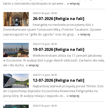
także o stanowisku Episkopatu w sprawie…
» więcej
2026-07-26, godz. 08:00
26-07-2026 [Religia na fali]
Ewangelię na niedziele przeczytamy dziś z
Dominikaninami ojcami Tomaszem Miką i Piotrem Tasakiem. Ojcowie
zapraszają też na "grilla do ogrodu" oraz do grup…
» więcej
2026-07-19, godz. 08:00
19-07-2026 [Religia na fali]
Wielkimi krokami zbliża się 17. Jarmark Jakubowy
w Szczecinie. W audycji dziś o jego dwóch obliczach. Zarówno dla ciała,
ale i dla ducha.
» więcej
2026-07-12, godz. 08:00
12-07-2026 [Religia na fali]
Najbardziej wytrwali przejadą ponad 750 km. Dziś
do Częstochowy dojeżdża Szczecińska Rowerowa Pielgrzymka na
Jasną Górę. W audycji relacja z wyjazdu ze…
» więcej
2026-07-05, godz. 08:00