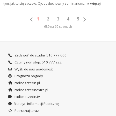
tym, jak to się zaczęło. Ojciec duchowny seminarium…
» więcej
1
2
3
4
5
689 na 69 stronach
Zadzwoń do studia: 510 777 666
Czujny non stop: 510 777 222
Wyślij do nas wiadomość
Prognoza pogody
radioszczecin.pl
radioszczecinextra.pl
radioszczecin.tv
Biuletyn Informacji Publicznej
Posłuchaj teraz