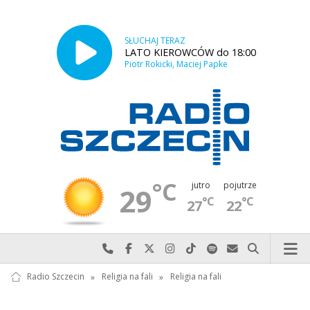
SŁUCHAJ TERAZ
LATO KIEROWCÓW do 18:00
Piotr Rokicki, Maciej Papke
°C
jutro
pojutrze
29
°C
°C
27
22
Najlepiej po prostu do nas zadzwoń
Odwiedź nas na Facebook-u
Odwiedź nas na X
Odwiedź nas na Instagram-ie
Odwiedź nas na TikTok-u
Szukaj nas na Spotify
Wyślij do nas w
Szukaj
Radio Szczecin
»
Religia na fali
»
Religia na fali