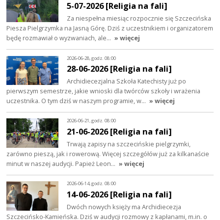
5-07-2026 [Religia na fali]
Za niespełna miesiąc rozpocznie się Szczecińska
Piesza Pielgrzymka na Jasną Górę. Dziś z uczestnikiem i organizatorem
będę rozmawiał o wyzwaniach, ale…
» więcej
2026-06-28, godz. 08:00
28-06-2026 [Religia na fali]
Archidiecezjalna Szkoła Katechisty już po
pierwszym semestrze, jakie wnioski dla twórców szkoły i wrażenia
uczestnika. O tym dziś w naszym programie, w…
» więcej
2026-06-21, godz. 08:00
21-06-2026 [Religia na fali]
Trwają zapisy na szczecińskie pielgrzymki,
zarówno pieszą, jak i rowerową. Więcej szczegółów już za kilkanaście
minut w naszej audycji. Papież Leon…
» więcej
2026-06-14, godz. 08:00
14-06-2026 [Religia na fali]
Dwóch nowych księży ma Archidiecezja
Szczecińsko-Kamieńska. Dziś w audycji rozmowy z kapłanami, m.in. o