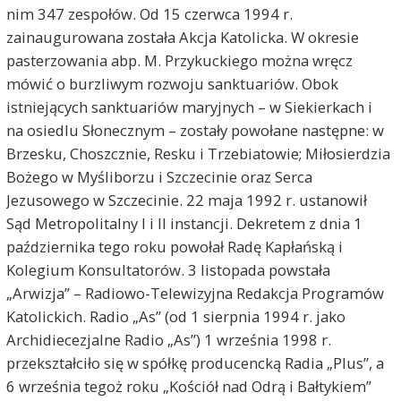
nim 347 zespołów. Od 15 czerwca 1994 r.
zainaugurowana została Akcja Katolicka. W okresie
pasterzowania abp. M. Przykuckiego można wręcz
mówić o burzliwym rozwoju sanktuariów. Obok
istniejących sanktuariów maryjnych – w Siekierkach i
na osiedlu Słonecznym – zostały powołane następne: w
Brzesku, Choszcznie, Resku i Trzebiatowie; Miłosierdzia
Bożego w Myśliborzu i Szczecinie oraz Serca
Jezusowego w Szczecinie. 22 maja 1992 r. ustanowił
Sąd Metropolitalny I i II instancji. Dekretem z dnia 1
października tego roku powołał Radę Kapłańską i
Kolegium Konsultatorów. 3 listopada powstała
„Arwizja” – Radiowo-Telewizyjna Redakcja Programów
Katolickich. Radio „As” (od 1 sierpnia 1994 r. jako
Archidiecezjalne Radio „As”) 1 września 1998 r.
przekształciło się w spółkę producencką Radia „Plus”, a
6 września tegoż roku „Kościół nad Odrą i Bałtykiem”