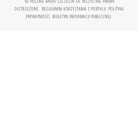
© POLSKIE RADIO SZCZECIN SA. WSZYSTKIE PRAWA
ZASTRZEŻONE.
REGULAMIN KORZYSTANIA Z PORTALU
POLITYKA
PRYWATNOŚCI
BIULETYN INFORMACJI PUBLICZNEJ