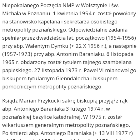
Niepokalanego Poczęcia NMP w Wolsztynie i św.
Michała w Poznaniu. 1 kwietnia 1954 r. został powołany
na stanowisko kapelana i sekretarza osobistego
metropolity poznańskiego. Odpowiedzialne zadania
spełniał przez dwadzieścia lat, początkowo (1954-1956)
przy abp. Walentym Dymku (+ 22 X 1956 r.), a następnie
(1957-1973) przy abp. Antonim Baraniaku. 6 listopada
1965 r. obdarzony został tytułem tajnego szambelana
papieskiego. 27 listopada 1973 r. Paweł VI mianował go
biskupem tytularnym Glenndálocha i biskupem
pomocniczym metropolity poznańskiego.
Ksiądz Marian Przykucki sakrę biskupią przyjął z rąk
abp. Antoniego Baraniaka 3 lutego 1974 r. w
poznańskiej bazylice katedralnej. W 1975 r. został
wikariuszem generalnym metropolity poznańskiego.
Po śmierci abp. Antoniego Baraniaka (+ 13 VIII 1977 r)