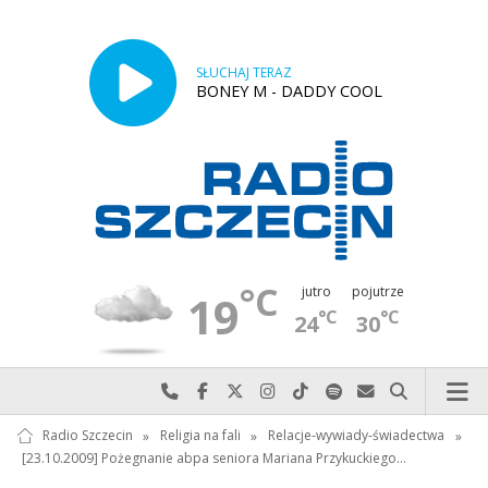
SŁUCHAJ TERAZ
BONEY M - DADDY COOL
°C
jutro
pojutrze
19
°C
°C
24
30
Najlepiej po prostu do nas zadzwoń
Odwiedź nas na Facebook-u
Odwiedź nas na X
Odwiedź nas na Instagram-ie
Odwiedź nas na TikTok-u
Szukaj nas na Spotify
Wyślij do nas w
Szukaj
Radio Szczecin
»
Religia na fali
»
Relacje-wywiady-świadectwa
»
[23.10.2009] Pożegnanie abpa seniora Mariana Przykuckiego…