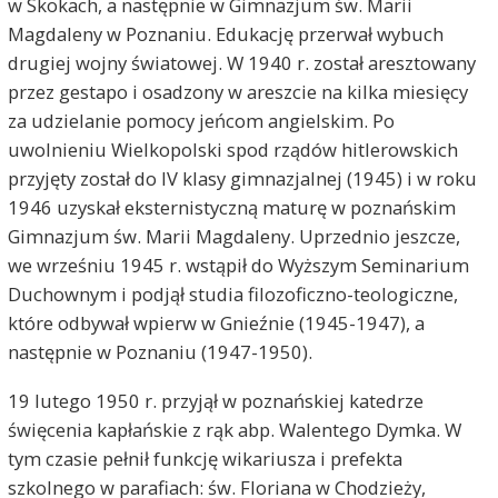
w Skokach, a następnie w Gimnazjum św. Marii
Magdaleny w Poznaniu. Edukację przerwał wybuch
drugiej wojny światowej. W 1940 r. został aresztowany
przez gestapo i osadzony w areszcie na kilka miesięcy
za udzielanie pomocy jeńcom angielskim. Po
uwolnieniu Wielkopolski spod rządów hitlerowskich
przyjęty został do IV klasy gimnazjalnej (1945) i w roku
1946 uzyskał eksternistyczną maturę w poznańskim
Gimnazjum św. Marii Magdaleny. Uprzednio jeszcze,
we wrześniu 1945 r. wstąpił do Wyższym Seminarium
Duchownym i podjął studia filozoficzno-teologiczne,
które odbywał wpierw w Gnieźnie (1945-1947), a
następnie w Poznaniu (1947-1950).
19 lutego 1950 r. przyjął w poznańskiej katedrze
święcenia kapłańskie z rąk abp. Walentego Dymka. W
tym czasie pełnił funkcję wikariusza i prefekta
szkolnego w parafiach: św. Floriana w Chodzieży,