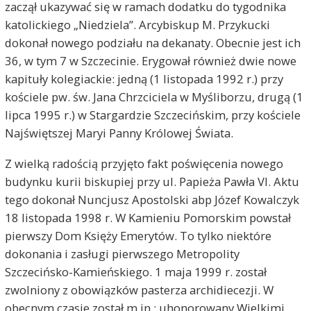
zaczął ukazywać się w ramach dodatku do tygodnika
katolickiego „Niedziela”. Arcybiskup M. Przykucki
dokonał nowego podziału na dekanaty. Obecnie jest ich
36, w tym 7 w Szczecinie. Erygował również dwie nowe
kapituły kolegiackie: jedną (1 listopada 1992 r.) przy
kościele pw. św. Jana Chrzciciela w Myśliborzu, drugą (1
lipca 1995 r.) w Stargardzie Szczecińskim, przy kościele
Najświętszej Maryi Panny Królowej Świata.
Z wielką radością przyjęto fakt poświęcenia nowego
budynku kurii biskupiej przy ul. Papieża Pawła VI. Aktu
tego dokonał Nuncjusz Apostolski abp Józef Kowalczyk
18 listopada 1998 r. W Kamieniu Pomorskim powstał
pierwszy Dom Księży Emerytów. To tylko niektóre
dokonania i zasługi pierwszego Metropolity
Szczecińsko-Kamieńskiego. 1 maja 1999 r. został
zwolniony z obowiązków pasterza archidiecezji. W
obecnym czasie został m.in.: uhonorowany Wielkimi