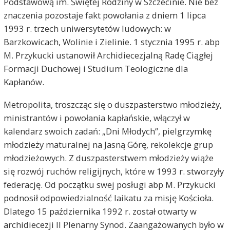
Podstawową im. Świętej Rodziny w Szczecinie. Nie bez
znaczenia pozostaje fakt powołania z dniem 1 lipca
1993 r. trzech uniwersytetów ludowych: w
Barzkowicach, Wolinie i Zielinie. 1 stycznia 1995 r. abp
M. Przykucki ustanowił Archidiecezjalną Radę Ciągłej
Formacji Duchowej i Studium Teologiczne dla
Kapłanów.
Metropolita, troszcząc się o duszpasterstwo młodzieży,
ministrantów i powołania kapłańskie, włączył w
kalendarz swoich zadań: „Dni Młodych”, pielgrzymkę
młodzieży maturalnej na Jasną Górę, rekolekcje grup
młodzieżowych. Z duszpasterstwem młodzieży wiąże
się rozwój ruchów religijnych, które w 1993 r. stworzyły
federację. Od początku swej posługi abp M. Przykucki
podnosił odpowiedzialność laikatu za misję Kościoła.
Dlatego 15 października 1992 r. został otwarty w
archidiecezji II Plenarny Synod. Zaangażowanych było w