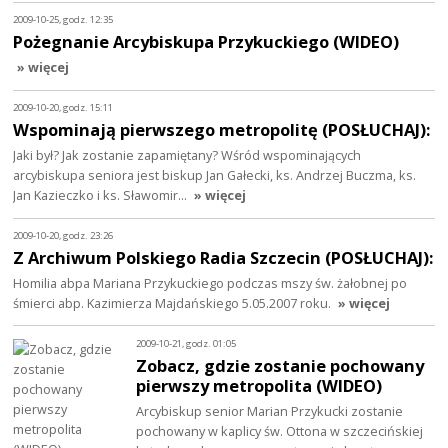
2009-10-25, godz. 12:35
Pożegnanie Arcybiskupa Przykuckiego (WIDEO)
» więcej
2009-10-20, godz. 15:11
Wspominają pierwszego metropolitę (POSŁUCHAJ):
Jaki był? Jak zostanie zapamiętany? Wśród wspominających
arcybiskupa seniora jest biskup Jan Gałecki, ks. Andrzej Buczma, ks.
Jan Kazieczko i ks. Sławomir…
» więcej
2009-10-20, godz. 23:26
Z Archiwum Polskiego Radia Szczecin (POSŁUCHAJ):
Homilia abpa Mariana Przykuckiego podczas mszy św. żałobnej po
śmierci abp. Kazimierza Majdańskiego 5.05.2007 roku.
» więcej
2009-10-21, godz. 01:05
Zobacz, gdzie zostanie pochowany
pierwszy metropolita (WIDEO)
Arcybiskup senior Marian Przykucki zostanie
pochowany w kaplicy św. Ottona w szczecińskiej