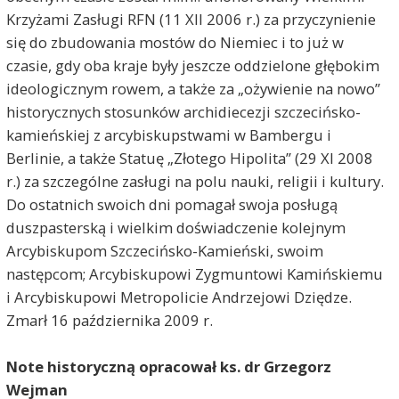
Krzyżami Zasługi RFN (11 XII 2006 r.) za przyczynienie
się do zbudowania mostów do Niemiec i to już w
czasie, gdy oba kraje były jeszcze oddzielone głębokim
ideologicznym rowem, a także za „ożywienie na nowo”
historycznych stosunków archidiecezji szczecińsko-
kamieńskiej z arcybiskupstwami w Bambergu i
Berlinie, a także Statuę „Złotego Hipolita” (29 XI 2008
r.) za szczególne zasługi na polu nauki, religii i kultury.
Do ostatnich swoich dni pomagał swoja posługą
duszpasterską i wielkim doświadczenie kolejnym
Arcybiskupom Szczecińsko-Kamieński, swoim
następcom; Arcybiskupowi Zygmuntowi Kamińskiemu
i Arcybiskupowi Metropolicie Andrzejowi Dziędze.
Zmarł 16 października 2009 r.
Note historyczną opracował ks. dr Grzegorz
Wejman