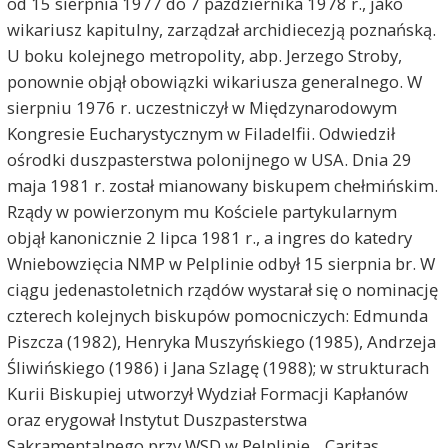
od 15 sierpnia 1977 do 7 października 1978 r., jako
wikariusz kapitulny, zarządzał archidiecezją poznańską.
U boku kolejnego metropolity, abp. Jerzego Stroby,
ponownie objął obowiązki wikariusza generalnego. W
sierpniu 1976 r. uczestniczył w Międzynarodowym
Kongresie Eucharystycznym w Filadelfii. Odwiedził
ośrodki duszpasterstwa polonijnego w USA. Dnia 29
maja 1981 r. został mianowany biskupem chełmińskim.
Rządy w powierzonym mu Kościele partykularnym
objął kanonicznie 2 lipca 1981 r., a ingres do katedry
Wniebowzięcia NMP w Pelplinie odbył 15 sierpnia br. W
ciągu jedenastoletnich rządów wystarał się o nominację
czterech kolejnych biskupów pomocniczych: Edmunda
Piszcza (1982), Henryka Muszyńskiego (1985), Andrzeja
Śliwińskiego (1986) i Jana Szlagę (1988); w strukturach
Kurii Biskupiej utworzył Wydział Formacji Kapłanów
oraz erygował Instytut Duszpasterstwa
Sakramentalnego przy WSD w Pelplinie, „Caritas