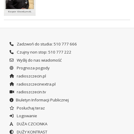
Zadzwoń do studia: 510 777 666
Czujny non stop: 510 777 222
Wyślij do nas wiadomość
Prognoza pogody
radioszczecin.pl
radioszczecinextra.pl
radioszczecin.tv
Biuletyn Informacji Publicznej
Posłuchaj teraz
Logowanie
DUŻA CZCIONKA
DUŻY KONTRAST