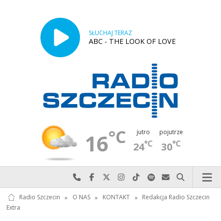
SŁUCHAJ TERAZ
ABC - THE LOOK OF LOVE
°C
jutro
pojutrze
16
°C
°C
24
30
Najlepiej po prostu do nas zadzwoń
Odwiedź nas na Facebook-u
Odwiedź nas na X
Odwiedź nas na Instagram-ie
Odwiedź nas na TikTok-u
Szukaj nas na Spotify
Wyślij do nas w
Szukaj
Radio Szczecin
»
O NAS
»
KONTAKT
»
Redakcja Radio Szczecin
Extra