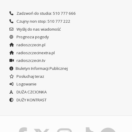
Zadzwoń do studia: 510 777 666
Czujny non stop: 510 777 222
Wyślij do nas wiadomość
Prognoza pogody
radioszczecin.pl
radioszczecinextra.pl
radioszczecin.tv
Biuletyn Informacji Publicznej
Posłuchaj teraz
Logowanie
DUŻA CZCIONKA
DUŻY KONTRAST