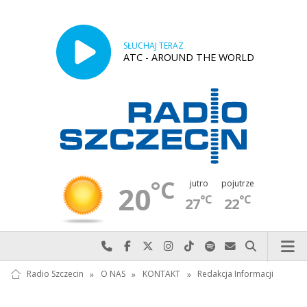
SŁUCHAJ TERAZ
ATC - AROUND THE WORLD
°C
jutro
pojutrze
20
°C
°C
27
22
Najlepiej po prostu do nas zadzwoń
Odwiedź nas na Facebook-u
Odwiedź nas na X
Odwiedź nas na Instagram-ie
Odwiedź nas na TikTok-u
Szukaj nas na Spotify
Wyślij do nas w
Szukaj
Radio Szczecin
»
O NAS
»
KONTAKT
»
Redakcja Informacji