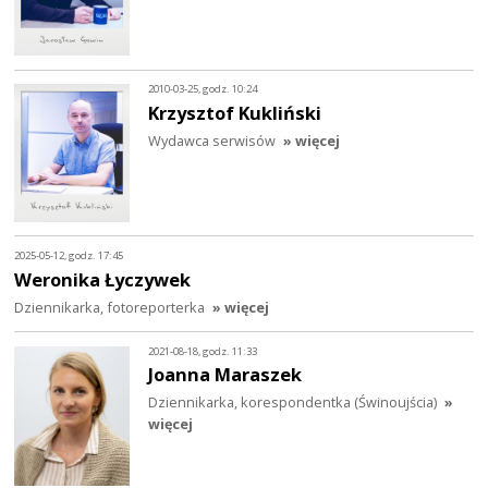
2010-03-25, godz. 10:24
Krzysztof Kukliński
Wydawca serwisów
» więcej
2025-05-12, godz. 17:45
Weronika Łyczywek
Dziennikarka, fotoreporterka
» więcej
2021-08-18, godz. 11:33
Joanna Maraszek
Dziennikarka, korespondentka (Świnoujścia)
»
więcej