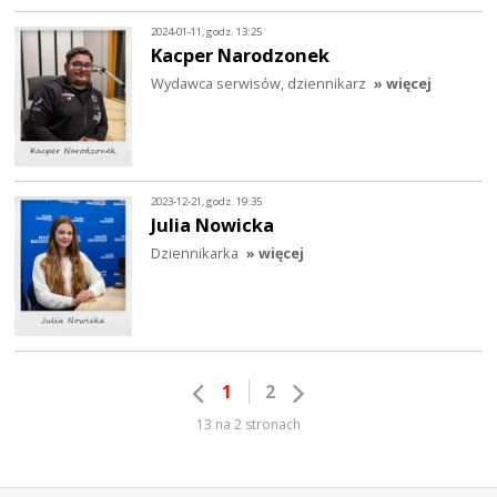
2024-01-11, godz. 13:25
Kacper Narodzonek
Wydawca serwisów, dziennikarz
» więcej
2023-12-21, godz. 19:35
Julia Nowicka
Dziennikarka
» więcej
1
2
13 na 2 stronach