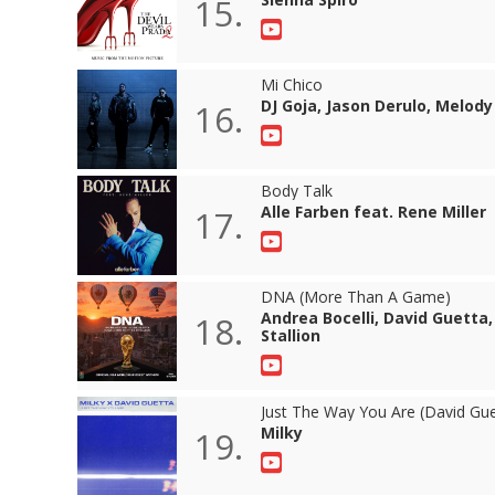
15.
Mi Chico
DJ Goja, Jason Derulo, Melody
16.
Body Talk
Alle Farben feat. Rene Miller
17.
DNA (More Than A Game)
Andrea Bocelli, David Guetta
18.
Stallion
Just The Way You Are (David Gu
Milky
19.