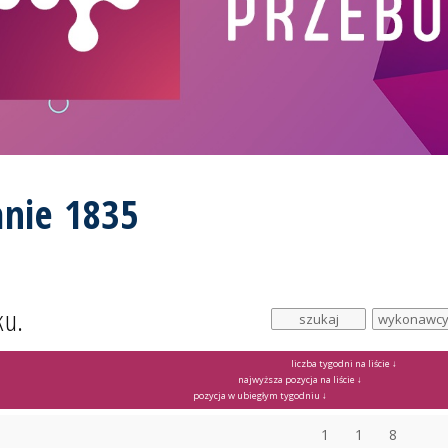
nie 1835
ku.
liczba tygodni na liście ↓
najwyższa pozycja na liście ↓
pozycja w ubiegłym tygodniu ↓
1
1
8