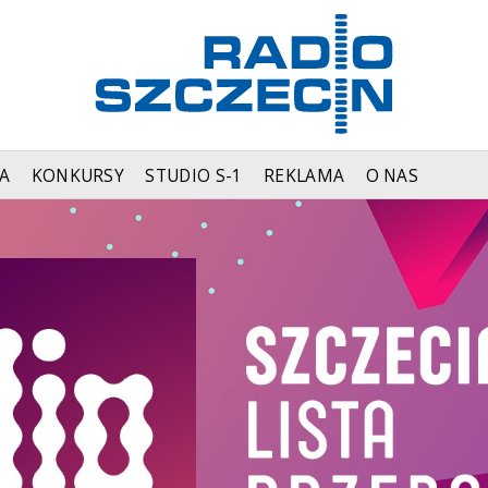
A
KONKURSY
STUDIO S-1
REKLAMA
O NAS