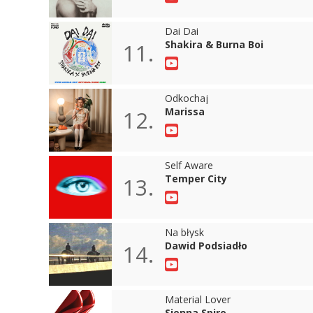
Dai Dai
Shakira & Burna Boi
11.
Odkochaj
Marissa
12.
Self Aware
Temper City
13.
Na błysk
Dawid Podsiadło
14.
Material Lover
Sienna Spiro