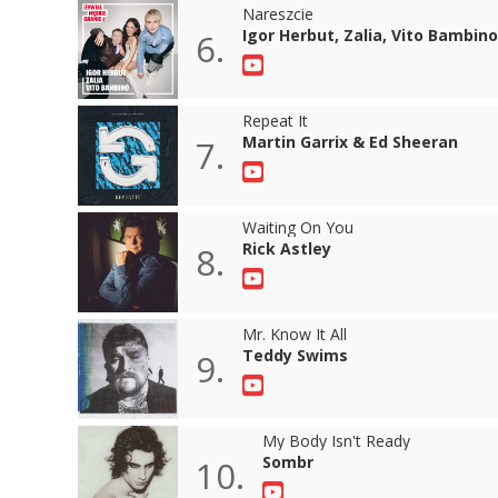
Nareszcie
Igor Herbut, Zalia, Vito Bambino
6.
Repeat It
Martin Garrix & Ed Sheeran
7.
Waiting On You
Rick Astley
8.
Mr. Know It All
Teddy Swims
9.
My Body Isn't Ready
Sombr
10.