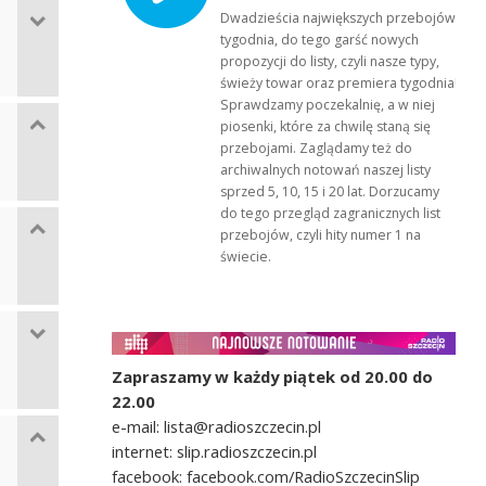
Dwadzieścia największych przebojów
tygodnia, do tego garść nowych
propozycji do listy, czyli nasze typy,
świeży towar oraz premiera tygodnia!
Sprawdzamy poczekalnię, a w niej
piosenki, które za chwilę staną się
przebojami. Zaglądamy też do
archiwalnych notowań naszej listy
sprzed 5, 10, 15 i 20 lat. Dorzucamy
do tego przegląd zagranicznych list
przebojów, czyli hity numer 1 na
świecie.
Zapraszamy w każdy piątek od 20.00 do
22.00
e-mail: lista@radioszczecin.pl
internet: slip.radioszczecin.pl
facebook: facebook.com/RadioSzczecinSlip