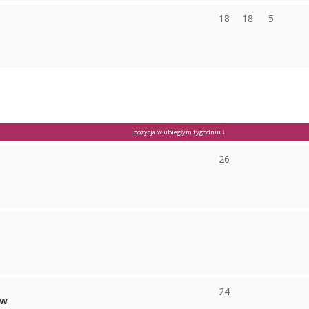
18
18
5
pozycja w ubiegłym tygodniu ↓
26
24
ów