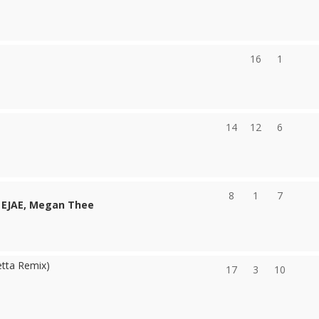
16
1
14
12
6
8
1
7
, EJAE, Megan Thee
etta Remix)
17
3
10