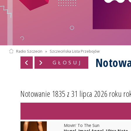
Radio Szczecin
»
Szczecińska Lista Przebojów
Notowa
GŁOSUJ
Notowanie 1835 z 31 lipca 2026 roku ro
Movin' To The Sun
Hugel, Imael Angel, Ultra Nate