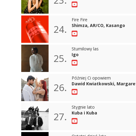
Fire Fire
Shimza, AR/CO, Kasango
24.
Stumilowy las
Igo
25.
Później Ci opowiem
Dawid Kwiatkowski, Margare
26.
Stygnie lato
Kuba i Kuba
27.