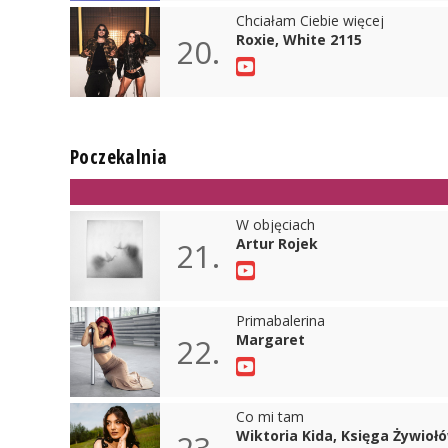
Chciałam Ciebie więcej
Roxie, White 2115
20.
Poczekalnia
W objęciach
Artur Rojek
21.
Primabalerina
Margaret
22.
Co mi tam
Wiktoria Kida, Księga Żywioł
23.