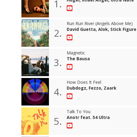
1.
Run Run River (Angels Above Me)
David Guetta, Alok, Stick Figure
2.
Magnetic
The Bausa
3.
How Does It Feel
Dubdogz, Fezzo, Zaark
4.
Talk To You
Anotr feat. 54 Ultra
5.