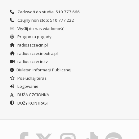
Zadzwoń do studia: 510 777 666
Czujny non stop: 510 777 222
Wyślij do nas wiadomość
Prognoza pogody
radioszczecin.pl
radioszczecinextra.pl
radioszczecin.tv
Biuletyn Informacji Publicznej
Posłuchaj teraz
Logowanie
DUŻA CZCIONKA
DUŻY KONTRAST