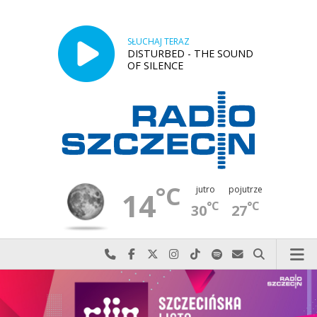
SŁUCHAJ TERAZ
DISTURBED - THE SOUND
OF SILENCE
°C
jutro
pojutrze
14
°C
°C
30
27
Najlepiej po prostu do nas zadzwoń
Odwiedź nas na Facebook-u
Odwiedź nas na X
Odwiedź nas na Instagram-ie
Odwiedź nas na TikTok-u
Szukaj nas na Spotify
Wyślij do nas w
Szukaj