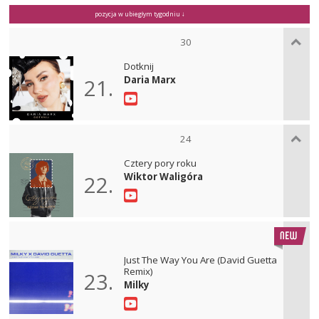
pozycja w ubiegłym tygodniu ↓
30
Dotknij
Daria Marx
21.
24
Cztery pory roku
Wiktor Waligóra
22.
Just The Way You Are (David Guetta
Remix)
23.
Milky