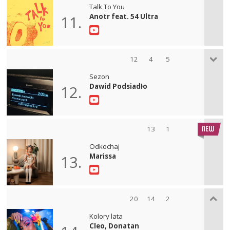
Talk To You
Anotr feat. 54 Ultra
11.
12
4
5
Sezon
Dawid Podsiadło
12.
13
1
Odkochaj
Marissa
13.
20
14
2
Kolory lata
Cleo, Donatan