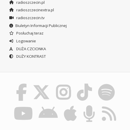
radioszczecin.pl
radioszczecinextra.pl
radioszczecin.tv
Biuletyn Informacji Publicznej
Posłuchaj teraz
Logowanie
DUŻA CZCIONKA
DUŻY KONTRAST