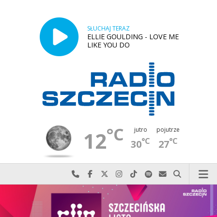
SŁUCHAJ TERAZ
ELLIE GOULDING - LOVE ME
LIKE YOU DO
°C
jutro
pojutrze
12
°C
°C
30
27
Najlepiej po prostu do nas zadzwoń
Odwiedź nas na Facebook-u
Odwiedź nas na X
Odwiedź nas na Instagram-ie
Odwiedź nas na TikTok-u
Szukaj nas na Spotify
Wyślij do nas w
Szukaj