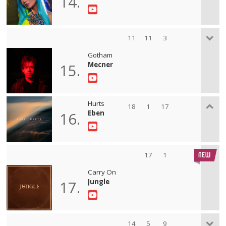
14.
11
11
3
Gotham
Mecner
15.
Hurts
18
1
17
Eben
16.
17
1
Carry On
Jungle
17.
14
5
9