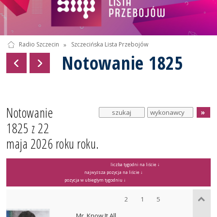
Radio Szczecin
»
Szczecińska Lista Przebojów
Notowanie 1825
Notowanie
1825 z 22
maja 2026 roku roku.
liczba tygodni na liście ↓
najwyższa pozycja na liście ↓
pozycja w ubiegłym tygodniu ↓
2
1
5
Mr. Know It All