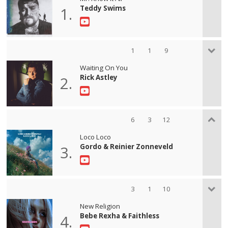
Teddy Swims
1.
1
1
9
Waiting On You
Rick Astley
2.
6
3
12
Loco Loco
Gordo & Reinier Zonneveld
3.
3
1
10
New Religion
Bebe Rexha & Faithless
4.