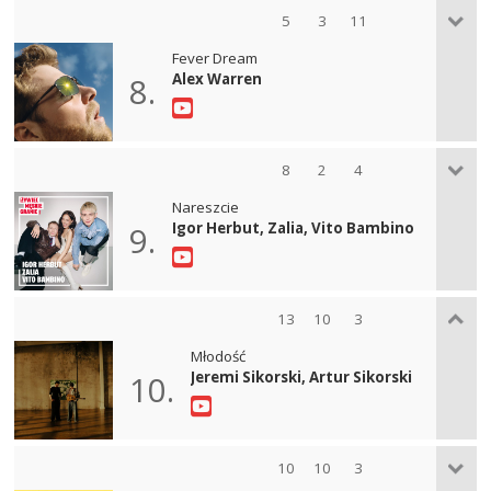
5
3
11
Fever Dream
Alex Warren
8.
8
2
4
Nareszcie
Igor Herbut, Zalia, Vito Bambino
9.
13
10
3
Młodość
Jeremi Sikorski, Artur Sikorski
10.
10
10
3