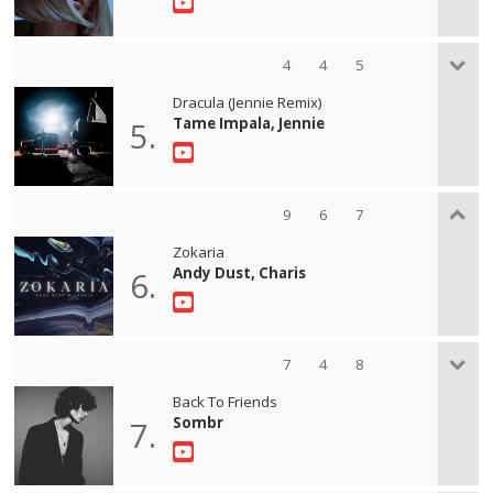
4
4
5
Dracula (Jennie Remix)
Tame Impala, Jennie
5.
9
6
7
Zokaria
Andy Dust, Charis
6.
7
4
8
Back To Friends
Sombr
7.