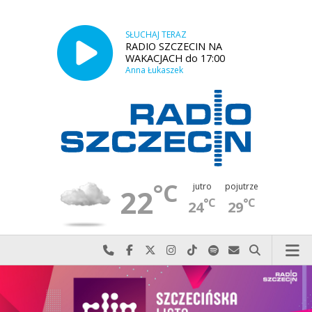
SŁUCHAJ TERAZ
RADIO SZCZECIN NA
WAKACJACH do 17:00
Anna Łukaszek
°C
jutro
pojutrze
22
°C
°C
24
29
Najlepiej po prostu do nas zadzwoń
Odwiedź nas na Facebook-u
Odwiedź nas na X
Odwiedź nas na Instagram-ie
Odwiedź nas na TikTok-u
Szukaj nas na Spotify
Wyślij do nas w
Szukaj