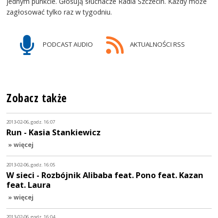
jednym punkcie. Głosują słuchacze Radia Szczecin. Każdy może
zagłosować tylko raz w tygodniu.
PODCAST AUDIO
AKTUALNOŚCI RSS
Zobacz także
2013-02-06, godz. 16:07
Run - Kasia Stankiewicz
» więcej
2013-02-06, godz. 16:05
W sieci - Rozbójnik Alibaba feat. Pono feat. Kazan
feat. Laura
» więcej
2013-02-06, godz. 16:04