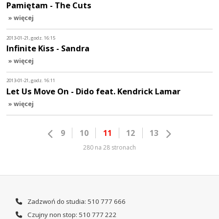
Pamiętam - The Cuts
» więcej
2013-01-21, godz. 16:15
Infinite Kiss - Sandra
» więcej
2013-01-21, godz. 16:11
Let Us Move On - Dido feat. Kendrick Lamar
» więcej
9
10
11
12
13
280 na 28 stronach
Zadzwoń do studia: 510 777 666
Czujny non stop: 510 777 222