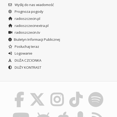
Wyślij do nas wiadomość
Prognoza pogody
radioszczecin.pl
radioszczecinextra.pl
radioszczecin.tv
Biuletyn Informacji Publicznej
Posłuchaj teraz
Logowanie
DUŻA CZCIONKA
DUŻY KONTRAST