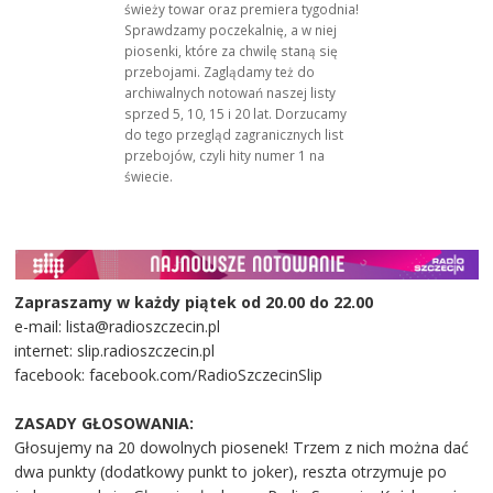
świeży towar oraz premiera tygodnia!
Sprawdzamy poczekalnię, a w niej
piosenki, które za chwilę staną się
przebojami. Zaglądamy też do
archiwalnych notowań naszej listy
sprzed 5, 10, 15 i 20 lat. Dorzucamy
do tego przegląd zagranicznych list
przebojów, czyli hity numer 1 na
świecie.
Zapraszamy w każdy piątek od 20.00 do 22.00
e-mail: lista@radioszczecin.pl
internet: slip.radioszczecin.pl
facebook: facebook.com/RadioSzczecinSlip
ZASADY GŁOSOWANIA:
Głosujemy na 20 dowolnych piosenek! Trzem z nich można dać
dwa punkty (dodatkowy punkt to joker), reszta otrzymuje po