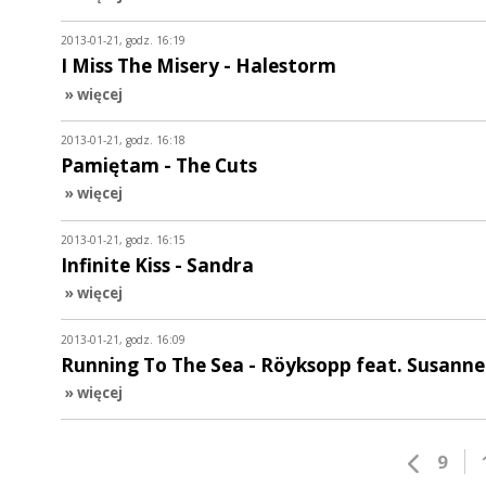
2013-01-21, godz. 16:19
I Miss The Misery - Halestorm
» więcej
2013-01-21, godz. 16:18
Pamiętam - The Cuts
» więcej
2013-01-21, godz. 16:15
Infinite Kiss - Sandra
» więcej
2013-01-21, godz. 16:09
Running To The Sea - Röyksopp feat. Susann
» więcej
9