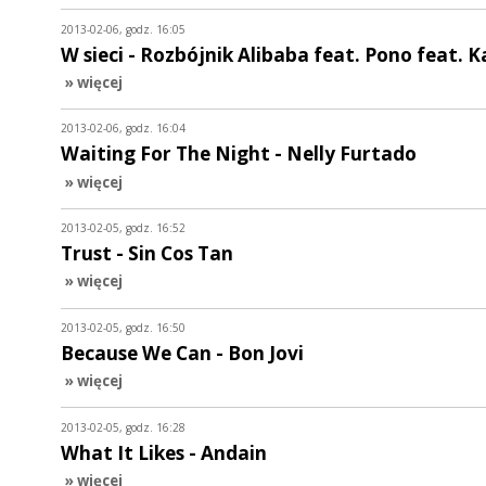
2013-02-06, godz. 16:05
W sieci - Rozbójnik Alibaba feat. Pono feat. 
» więcej
2013-02-06, godz. 16:04
Waiting For The Night - Nelly Furtado
» więcej
2013-02-05, godz. 16:52
Trust - Sin Cos Tan
» więcej
2013-02-05, godz. 16:50
Because We Can - Bon Jovi
» więcej
2013-02-05, godz. 16:28
What It Likes - Andain
» więcej