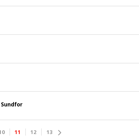
e Sundfor
10
11
12
13