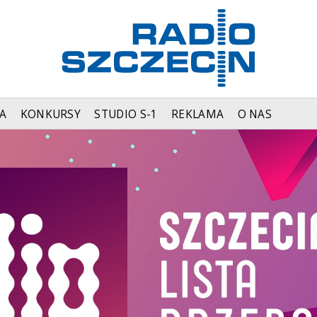
A
KONKURSY
STUDIO S-1
REKLAMA
O NAS