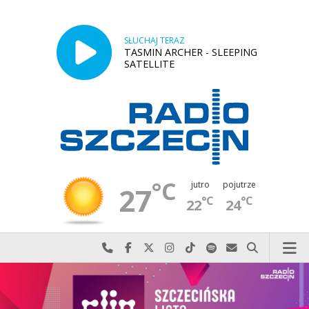
SŁUCHAJ TERAZ
TASMIN ARCHER - SLEEPING
SATELLITE
°C
jutro
pojutrze
27
°C
°C
22
24
Najlepiej po prostu do nas zadzwoń
Odwiedź nas na Facebook-u
Odwiedź nas na X
Odwiedź nas na Instagram-ie
Odwiedź nas na TikTok-u
Szukaj nas na Spotify
Wyślij do nas w
Szukaj