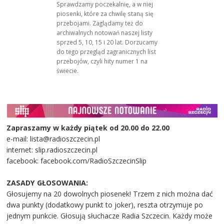
Sprawdzamy poczekalnię, a w niej
piosenki, które za chwilę staną się
przebojami. Zaglądamy też do
archiwalnych notowań naszej listy
sprzed 5, 10, 15 i 20 lat. Dorzucamy
do tego przegląd zagranicznych list
przebojów, czyli hity numer 1 na
świecie.
Zapraszamy w każdy piątek od 20.00 do 22.00
e-mail: lista@radioszczecin.pl
internet: slip.radioszczecin.pl
facebook: facebook.com/RadioSzczecinSlip
ZASADY GŁOSOWANIA:
Głosujemy na 20 dowolnych piosenek! Trzem z nich można dać
dwa punkty (dodatkowy punkt to joker), reszta otrzymuje po
jednym punkcie. Głosują słuchacze Radia Szczecin. Każdy może