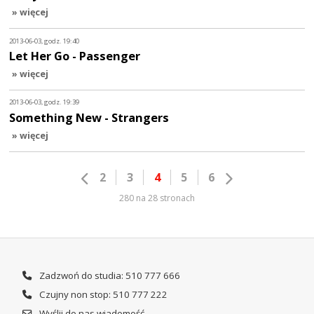
» więcej
2013-06-03, godz. 19:40
Let Her Go - Passenger
» więcej
2013-06-03, godz. 19:39
Something New - Strangers
» więcej
2
3
4
5
6
280 na 28 stronach
Zadzwoń do studia: 510 777 666
Czujny non stop: 510 777 222
Wyślij do nas wiadomość