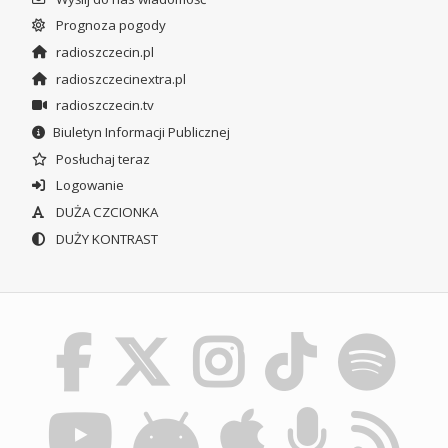
Prognoza pogody
radioszczecin.pl
radioszczecinextra.pl
radioszczecin.tv
Biuletyn Informacji Publicznej
Posłuchaj teraz
Logowanie
DUŻA CZCIONKA
DUŻY KONTRAST