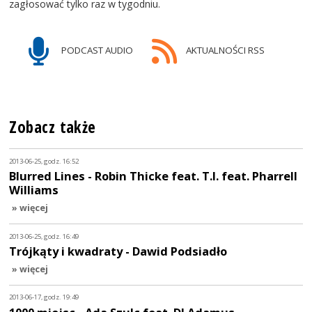
zagłosować tylko raz w tygodniu.
PODCAST AUDIO
AKTUALNOŚCI RSS
Zobacz także
2013-06-25, godz. 16:52
Blurred Lines - Robin Thicke feat. T.I. feat. Pharrell
Williams
» więcej
2013-06-25, godz. 16:49
Trójkąty i kwadraty - Dawid Podsiadło
» więcej
2013-06-17, godz. 19:49