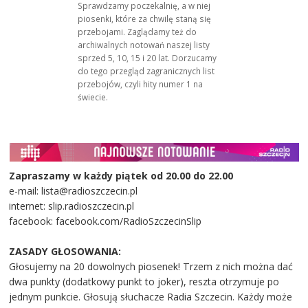
Sprawdzamy poczekalnię, a w niej
piosenki, które za chwilę staną się
przebojami. Zaglądamy też do
archiwalnych notowań naszej listy
sprzed 5, 10, 15 i 20 lat. Dorzucamy
do tego przegląd zagranicznych list
przebojów, czyli hity numer 1 na
świecie.
Zapraszamy w każdy piątek od 20.00 do 22.00
e-mail: lista@radioszczecin.pl
internet: slip.radioszczecin.pl
facebook: facebook.com/RadioSzczecinSlip
ZASADY GŁOSOWANIA:
Głosujemy na 20 dowolnych piosenek! Trzem z nich można dać
dwa punkty (dodatkowy punkt to joker), reszta otrzymuje po
jednym punkcie. Głosują słuchacze Radia Szczecin. Każdy może