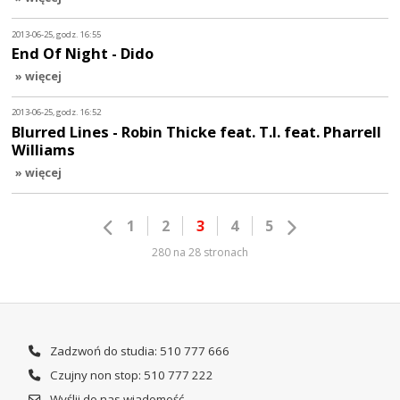
2013-06-25, godz. 16:55
End Of Night - Dido
» więcej
2013-06-25, godz. 16:52
Blurred Lines - Robin Thicke feat. T.I. feat. Pharrell
Williams
» więcej
1
2
3
4
5
280 na 28 stronach
Zadzwoń do studia: 510 777 666
Czujny non stop: 510 777 222
Wyślij do nas wiadomość