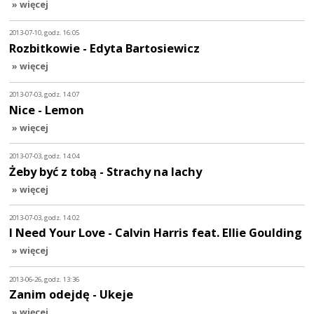
» więcej
2013-07-10, godz. 16:05
Rozbitkowie - Edyta Bartosiewicz
» więcej
2013-07-03, godz. 14:07
Nice - Lemon
» więcej
2013-07-03, godz. 14:04
Żeby być z tobą - Strachy na lachy
» więcej
2013-07-03, godz. 14:02
I Need Your Love - Calvin Harris feat. Ellie Goulding
» więcej
2013-06-26, godz. 13:36
Zanim odejdę - Ukeje
» więcej