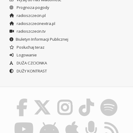
Prognoza pogody
radioszczecin.pl
radioszczecinextra.pl
radioszczecin.tv
Biuletyn Informacji Publicznej
Posłuchaj teraz
Logowanie
DUŻA CZCIONKA
DUŻY KONTRAST