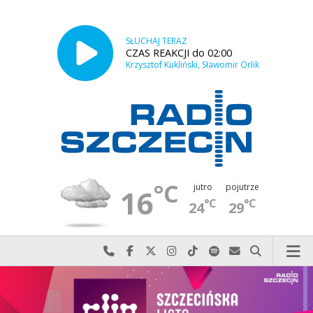
SŁUCHAJ TERAZ
CZAS REAKCJI do 02:00
Krzysztof Kukliński, Sławomir Orlik
°C
jutro
pojutrze
16
°C
°C
24
29
Najlepiej po prostu do nas zadzwoń
Odwiedź nas na Facebook-u
Odwiedź nas na X
Odwiedź nas na Instagram-ie
Odwiedź nas na TikTok-u
Szukaj nas na Spotify
Wyślij do nas w
Szukaj