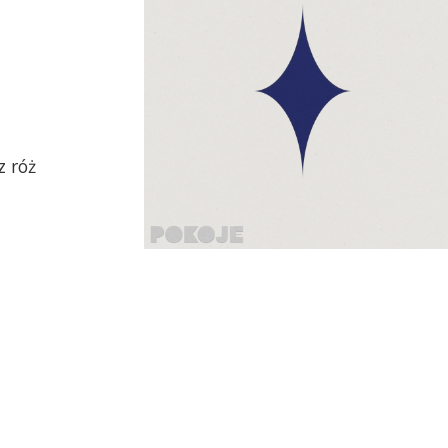
z róż