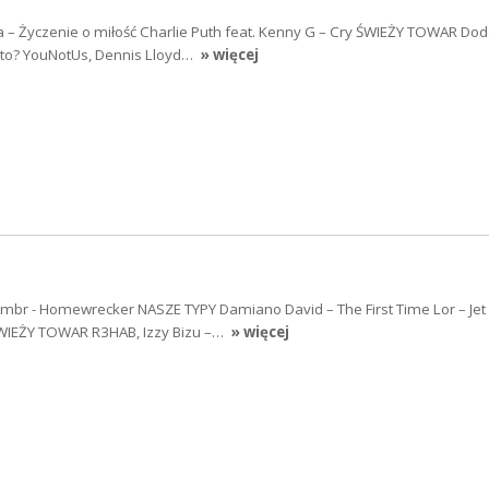
– Życzenie o miłość Charlie Puth feat. Kenny G – Cry ŚWIEŻY TOWAR Dod
 to? YouNotUs, Dennis Lloyd…
» więcej
r - Homewrecker NASZE TYPY Damiano David – The First Time Lor – Jet
ŚWIEŻY TOWAR R3HAB, Izzy Bizu –…
» więcej