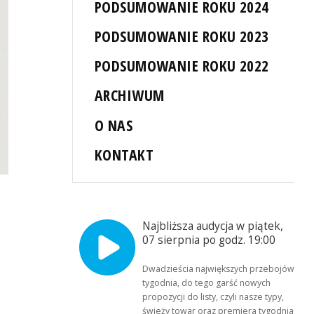
PODSUMOWANIE ROKU 2024
PODSUMOWANIE ROKU 2023
PODSUMOWANIE ROKU 2022
ARCHIWUM
O NAS
KONTAKT
Najbliższa audycja w piątek,
07 sierpnia po godz. 19:00
Dwadzieścia największych przebojów
tygodnia, do tego garść nowych
propozycji do listy, czyli nasze typy,
świeży towar oraz premiera tygodnia!