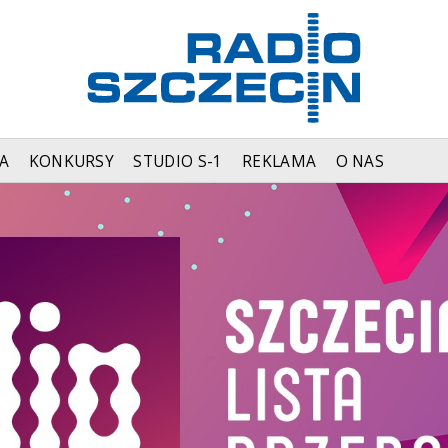
A
KONKURSY
STUDIO S-1
REKLAMA
O NAS