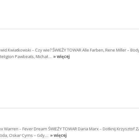
d Kwiatkowski – Czy wie? ŚWIEŻY TOWAR Alle Farben, Rene Miller – Bod
 Religion Pawbeats, Michał…
» więcej
 Warren – Fever Dream ŚWIEŻY TOWAR Daria Marx – Dotknij Krzysztof Za
a Kida, Oskar Cyms – Gdy…
» więcej