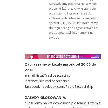
Sprawdzamy poczekalnię, a w niej
piosenki, które za chwilę staną się
przebojami. Zaglądamy też do
archiwalnych notowań naszej listy
sprzed 5, 10, 15 i 20 lat. Dorzucamy
do tego przegląd zagranicznych list
przebojów, czyli hity numer 1 na
świecie.
Zapraszamy w każdy piątek od 20.00 do
22.00
e-mail: lista@radioszczecin.pl
internet: slip.radioszczecin.pl
facebook: facebook.com/RadioSzczecinSlip
ZASADY GŁOSOWANIA:
Głosujemy na 20 dowolnych piosenek! Trzem z