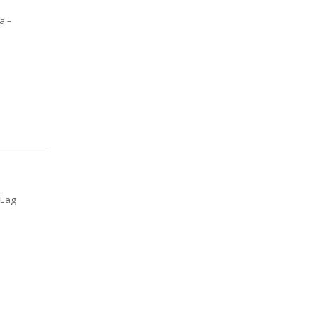
a –
 Lag