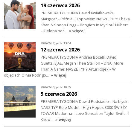
19 czerwca 2026
PREMIERA TYGODNIA Dawid Kwiatkowski,
Margaret – Później Ci opowiem NASZE TYPY Chaka
Khan & Snoop Dogg – Boogie’s In My Soul Hubert
– Zielona noc…
» więcej
2026-06-12, godz. 13:04
12 czerwca 2026
PREMIERA TYGODNIA Andrea Bocelli, David
Guetta, EJAE, Megan Thee Stallion – DNA (More
Than A Game) NASZE TYPY Artur Rojek – W
objęciach Olivia Rodrigo…
» więcej
2026-06-10, godz. 10:55
5 czerwca 2026
PREMIERA TYGODNIA Dawid Podsiadło – Na błysk
NASZ TYP Role Model – High Hopes 3000 ŚWIEŻY
TOWAR Madonna – Love Sensation Taylor Swift – I
Knew…
» więcej