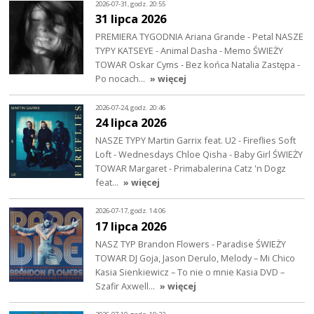
2026-07-31, godz. 20:55
31 lipca 2026
PREMIERA TYGODNIA Ariana Grande - Petal NASZE
TYPY KATSEYE - Animal Dasha - Memo ŚWIEŻY
TOWAR Oskar Cyms - Bez końca Natalia Zastępa -
Po nocach…
» więcej
2026-07-24, godz. 20:46
24 lipca 2026
NASZE TYPY Martin Garrix feat. U2 - Fireflies Soft
Loft - Wednesdays Chloe Qisha - Baby Girl ŚWIEŻY
TOWAR Margaret - Primabalerina Catz 'n Dogz
feat…
» więcej
2026-07-17, godz. 14:06
17 lipca 2026
NASZ TYP Brandon Flowers - Paradise ŚWIEŻY
TOWAR DJ Goja, Jason Derulo, Melody – Mi Chico
Kasia Sienkiewicz – To nie o mnie Kasia DVD –
Szafir Axwell…
» więcej