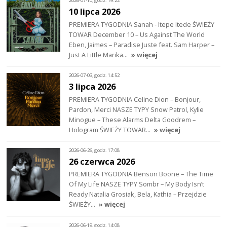
2026-07-10, godz. 19:22
10 lipca 2026
PREMIERA TYGODNIA Sanah - Itepe Itede ŚWIEŻY
TOWAR December 10 – Us Against The World
Eben, Jaimes – Paradise Juste feat. Sam Harper –
Just A Little Marika…
» więcej
2026-07-03, godz. 14:52
3 lipca 2026
PREMIERA TYGODNIA Celine Dion – Bonjour,
Pardon, Merci NASZE TYPY Snow Patrol, Kylie
Minogue – These Alarms Delta Goodrem –
Hologram ŚWIEŻY TOWAR…
» więcej
2026-06-26, godz. 17:08
26 czerwca 2026
PREMIERA TYGODNIA Benson Boone – The Time
Of My Life NASZE TYPY Sombr – My Body Isn’t
Ready Natalia Grosiak, Bela, Kathia – Przejdzie
ŚWIEŻY…
» więcej
2026-06-19, godz. 14:08