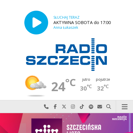
SŁUCHAJ TERAZ
AKTYWNA SOBOTA do 17:00
Anna Łukaszek
°C
jutro
pojutrze
24
°C
°C
30
32
Najlepiej po prostu do nas zadzwoń
Odwiedź nas na Facebook-u
Odwiedź nas na X
Odwiedź nas na Instagram-ie
Odwiedź nas na TikTok-u
Szukaj nas na Spotify
Wyślij do nas w
Szukaj