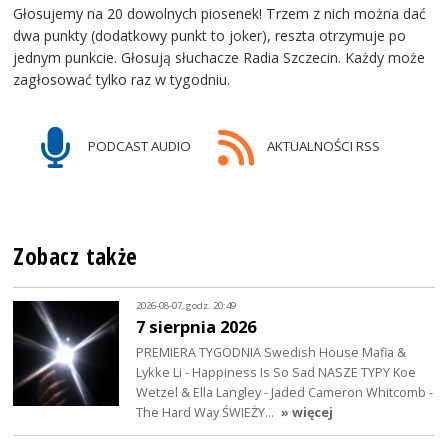
Głosujemy na 20 dowolnych piosenek! Trzem z nich można dać
dwa punkty (dodatkowy punkt to joker), reszta otrzymuje po
jednym punkcie. Głosują słuchacze Radia Szczecin. Każdy może
zagłosować tylko raz w tygodniu.
PODCAST AUDIO
AKTUALNOŚCI RSS
Zobacz także
2026-08-07, godz. 20:49
7 sierpnia 2026
PREMIERA TYGODNIA Swedish House Mafia &
Lykke Li - Happiness Is So Sad NASZE TYPY Koe
Wetzel & Ella Langley - Jaded Cameron Whitcomb -
The Hard Way ŚWIEŻY…
» więcej