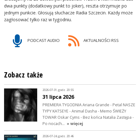
dwa punkty (dodatkowy punkt to joker), reszta otrzymuje po
jednym punkcie. Głosują słuchacze Radia Szczecin. Każdy może
zagłosować tylko raz w tygodniu.
PODCAST AUDIO
AKTUALNOŚCI RSS
Zobacz także
2026-07-31, godz. 20:55
31 lipca 2026
PREMIERA TYGODNIA Ariana Grande - Petal NASZE
TYPY KATSEYE - Animal Dasha - Memo ŚWIEŻY
TOWAR Oskar Cyms - Bez końca Natalia Zastępa -
Po nocach…
» więcej
2026-07-24, godz. 20:46