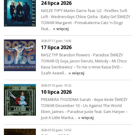
24 lipca 2026
NASZE TYPY Martin Garrix feat. U2 - Fireflies Soft
Loft - Wednesdays Chloe Qisha - Baby Girl ŚWIEŻY
TOWAR Margaret - Primabalerina Catz 'n Dogz
feat…
» więcej
2026-07-17, godz. 14:06
17 lipca 2026
NASZ TYP Brandon Flowers - Paradise ŚWIEŻY
TOWAR DJ Goja, Jason Derulo, Melody – Mi Chico
Kasia Sienkiewicz – To nie o mnie Kasia DVD –
Szafir Axwell…
» więcej
2026-07-10, godz. 19:22
10 lipca 2026
PREMIERA TYGODNIA Sanah - Itepe Itede ŚWIEŻY
TOWAR December 10 – Us Against The World
Eben, Jaimes – Paradise Juste feat. Sam Harper –
Just A Little Marika…
» więcej
2026-07-03, godz. 14:52