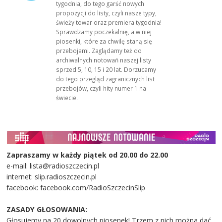
tygodnia, do tego garść nowych
propozycji do listy, czyli nasze typy,
świeży towar oraz premiera tygodnia!
Sprawdzamy poczekalnię, a w niej
piosenki, które za chwilę staną się
przebojami. Zaglądamy też do
archiwalnych notowań naszej listy
sprzed 5, 10, 15 i 20 lat. Dorzucamy
do tego przegląd zagranicznych list
przebojów, czyli hity numer 1 na
świecie.
Zapraszamy w każdy piątek od 20.00 do 22.00
e-mail: lista@radioszczecin.pl
internet: slip.radioszczecin.pl
facebook: facebook.com/RadioSzczecinSlip
ZASADY GŁOSOWANIA:
Głosujemy na 20 dowolnych piosenek! Trzem z nich można dać