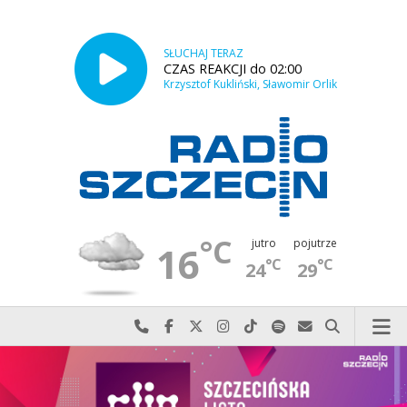
SŁUCHAJ TERAZ
CZAS REAKCJI do 02:00
Krzysztof Kukliński, Sławomir Orlik
°C
jutro
pojutrze
16
°C
°C
24
29
Najlepiej po prostu do nas zadzwoń
Odwiedź nas na Facebook-u
Odwiedź nas na X
Odwiedź nas na Instagram-ie
Odwiedź nas na TikTok-u
Szukaj nas na Spotify
Wyślij do nas w
Szukaj