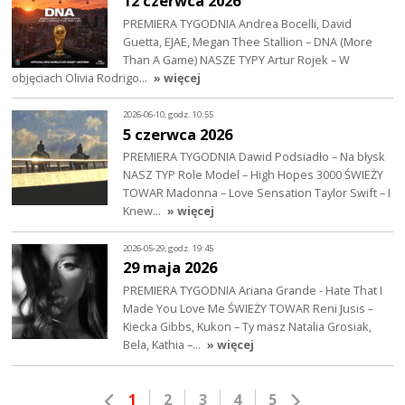
12 czerwca 2026
PREMIERA TYGODNIA Andrea Bocelli, David
Guetta, EJAE, Megan Thee Stallion – DNA (More
Than A Game) NASZE TYPY Artur Rojek – W
objęciach Olivia Rodrigo…
» więcej
2026-06-10, godz. 10:55
5 czerwca 2026
PREMIERA TYGODNIA Dawid Podsiadło – Na błysk
NASZ TYP Role Model – High Hopes 3000 ŚWIEŻY
TOWAR Madonna – Love Sensation Taylor Swift – I
Knew…
» więcej
2026-05-29, godz. 19:45
29 maja 2026
PREMIERA TYGODNIA Ariana Grande - Hate That I
Made You Love Me ŚWIEŻY TOWAR Reni Jusis –
Kiecka Gibbs, Kukon – Ty masz Natalia Grosiak,
Bela, Kathia –…
» więcej
1
2
3
4
5