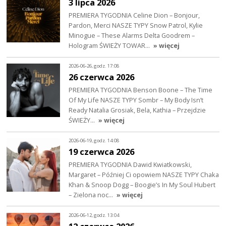
3 lipca 2026
PREMIERA TYGODNIA Celine Dion – Bonjour,
Pardon, Merci NASZE TYPY Snow Patrol, Kylie
Minogue – These Alarms Delta Goodrem –
Hologram ŚWIEŻY TOWAR…
» więcej
2026-06-26, godz. 17:08
26 czerwca 2026
PREMIERA TYGODNIA Benson Boone – The Time
Of My Life NASZE TYPY Sombr – My Body Isn’t
Ready Natalia Grosiak, Bela, Kathia – Przejdzie
ŚWIEŻY…
» więcej
2026-06-19, godz. 14:08
19 czerwca 2026
PREMIERA TYGODNIA Dawid Kwiatkowski,
Margaret – Później Ci opowiem NASZE TYPY Chaka
Khan & Snoop Dogg – Boogie’s In My Soul Hubert
– Zielona noc…
» więcej
2026-06-12, godz. 13:04