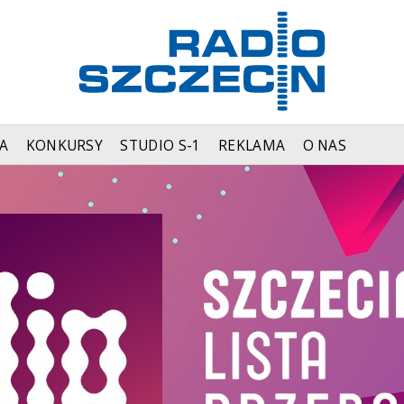
A
KONKURSY
STUDIO S-1
REKLAMA
O NAS