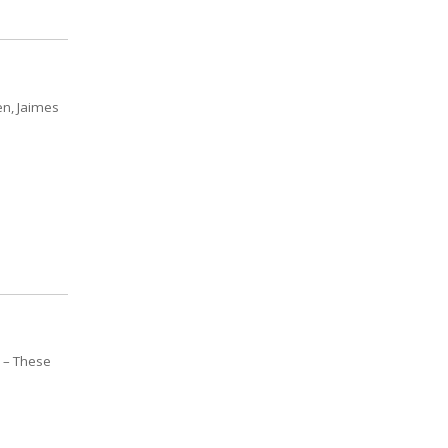
n, Jaimes
 – These