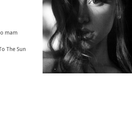
, to mam
 To The Sun