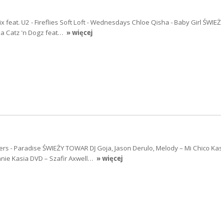
x feat. U2 - Fireflies Soft Loft - Wednesdays Chloe Qisha - Baby Girl ŚWI
na Catz 'n Dogz feat…
» więcej
rs - Paradise ŚWIEŻY TOWAR DJ Goja, Jason Derulo, Melody – Mi Chico Ka
mnie Kasia DVD – Szafir Axwell…
» więcej