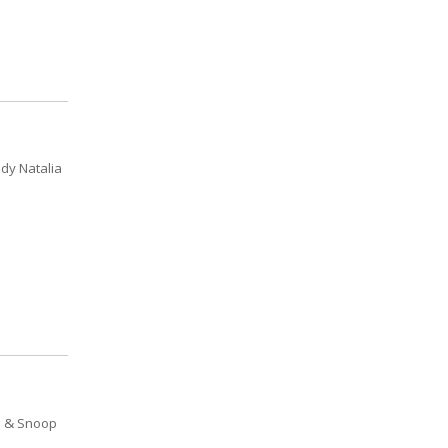
dy Natalia
n & Snoop