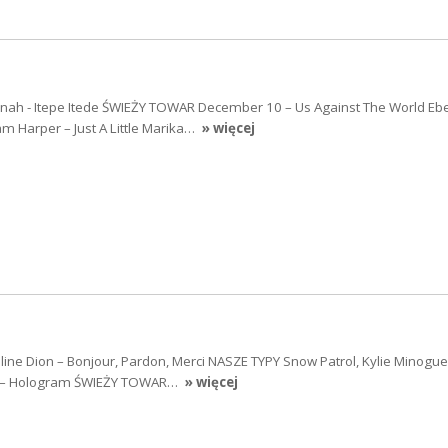
ah - Itepe Itede ŚWIEŻY TOWAR December 10 – Us Against The World Ebe
am Harper – Just A Little Marika…
» więcej
ne Dion – Bonjour, Pardon, Merci NASZE TYPY Snow Patrol, Kylie Minogue
 – Hologram ŚWIEŻY TOWAR…
» więcej