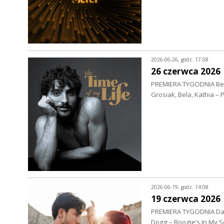
2026-06-26, godz. 17:08
26 czerwca 2026
PREMIERA TYGODNIA Bens
Grosiak, Bela, Kathia –
2026-06-19, godz. 14:08
19 czerwca 2026
PREMIERA TYGODNIA Daw
Dogg – Boogie’s In My 