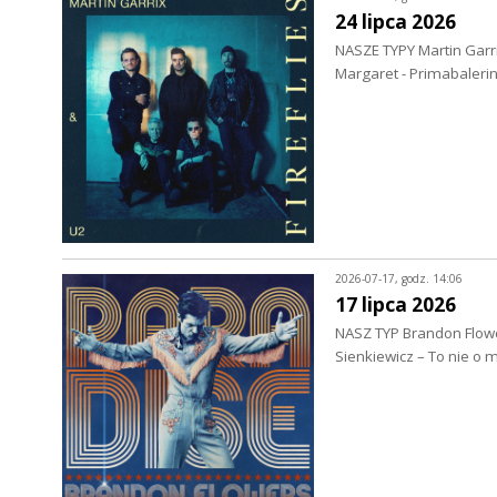
24 lipca 2026
NASZE TYPY Martin Garri
Margaret - Primabaleri
2026-07-17, godz. 14:06
17 lipca 2026
NASZ TYP Brandon Flowe
Sienkiewicz – To nie o 