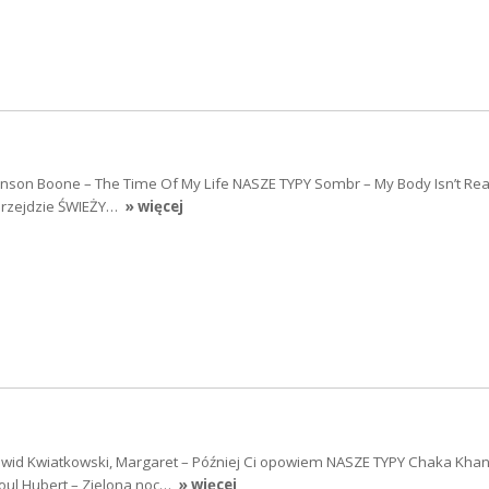
on Boone – The Time Of My Life NASZE TYPY Sombr – My Body Isn’t Rea
 Przejdzie ŚWIEŻY…
» więcej
id Kwiatkowski, Margaret – Później Ci opowiem NASZE TYPY Chaka Kha
Soul Hubert – Zielona noc…
» więcej