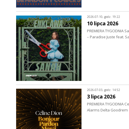
2026-07-10, godz. 19:22
10 lipca 2026
PREMIERA TYGODNIA San
– Paradise Juste feat. S
2026-07-03, godz. 14:52
3 lipca 2026
PREMIERA TYGODNIA Celi
Alarms Delta Goodrem