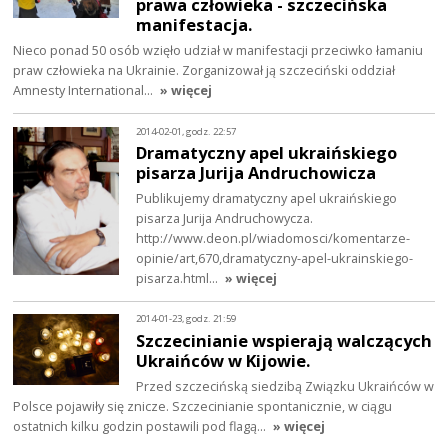
prawa człowieka - szczecińska
manifestacja.
Nieco ponad 50 osób wzięło udział w manifestacji przeciwko łamaniu
praw człowieka na Ukrainie. Zorganizował ją szczeciński oddział
Amnesty International…
» więcej
2014-02-01, godz. 22:57
Dramatyczny apel ukraińskiego
pisarza Jurija Andruchowicza
Publikujemy dramatyczny apel ukraińskiego
pisarza Jurija Andruchowycza.
http://www.deon.pl/wiadomosci/komentarze-
opinie/art,670,dramatyczny-apel-ukrainskiego-
pisarza.html…
» więcej
2014-01-23, godz. 21:59
Szczecinianie wspierają walczących
Ukraińców w Kijowie.
Przed szczecińską siedzibą Związku Ukraińców w
Polsce pojawiły się znicze. Szczecinianie spontanicznie, w ciągu
ostatnich kilku godzin postawili pod flagą…
» więcej