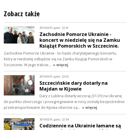
Zobacz także
2014-02-01, godz. 22:41
Zachodnie Pomorze Ukrainie -
koncert w niedzielę się na Zamku
Książąt Pomorskich w Szczecinie.
Zachodnie Pomorze Ukrainie - to hasło charytatywnego koncertu,
który w niedzielę odbędzie się na Zamku Książąt Pomorskich w
Szczecinie. W jego trakcie…
» więcej
2014-02-01, godz. 22:02
Szczecińskie dary dotarły na
Majdan w Kijowie
Dary z Lublina dotarły wczoraj (31.01) na Ukrainę
do punktu zbiorczego i posegregowane w nocy zostały bezpośrednio
przetransportowane do Kijowa obecnie są…
» więcej
2014-02-01, godz. 22:34
Codziennie na Ukrainie łamane są