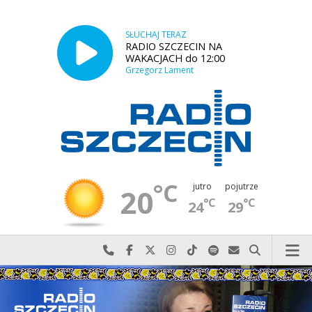
SŁUCHAJ TERAZ
RADIO SZCZECIN NA
WAKACJACH do 12:00
Grzegorz Lament
°C
jutro
pojutrze
20
°C
°C
24
29
Najlepiej po prostu do nas zadzwoń
Odwiedź nas na Facebook-u
Odwiedź nas na X
Odwiedź nas na Instagram-ie
Odwiedź nas na TikTok-u
Szukaj nas na Spotify
Wyślij do nas w
Szukaj