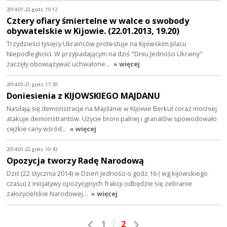
2014-01-22, godz. 19:12
Cztery ofiary śmiertelne w walce o swobody
obywatelskie w Kijowie. (22.01.2013, 19.20)
Trzydzieści tysięcy Ukraińców protestuje na Kijowskim placu
Niepodległości. W przypadającym na dziś "Dniu Jedności Ukrainy"
zaczęły obowiązywać uchwalone…
» więcej
2014-01-21, godz. 17:30
Doniesienia z KIJOWSKIEGO MAJDANU
Nasilają się demonstracje na Majdanie w Kijowie Berkut coraz mocniej
atakuje demonstrantów. Użycie broni palnej i granatów spowodowało
ciężkie rany wśród…
» więcej
2014-01-22, godz. 10:43
Opozycja tworzy Radę Narodową
Dziś (22 stycznia 2014) w Dzień Jedności o godz 16 ( wg kijowskiego
czasu) z inicjatywy opozycyjnych frakcji odbędzie się zebranie
założycielskie Narodowej…
» więcej
1
2