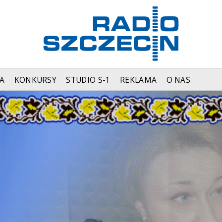
A
KONKURSY
STUDIO S-1
REKLAMA
O NAS