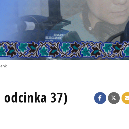
zenki
 odcinka 37)