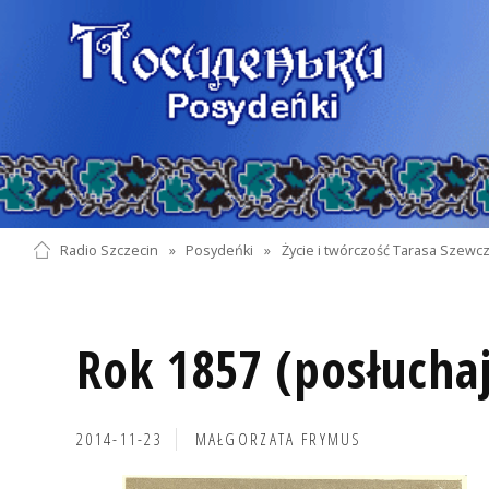
Radio Szczecin
»
Posydeńki
»
Życie i twórczość Tarasa Szewc
Rok 1857 (posłuchaj
2014-11-23
MAŁGORZATA FRYMUS