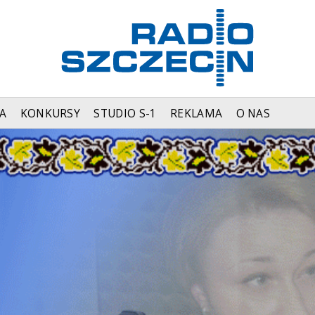
A
KONKURSY
STUDIO S-1
REKLAMA
O NAS