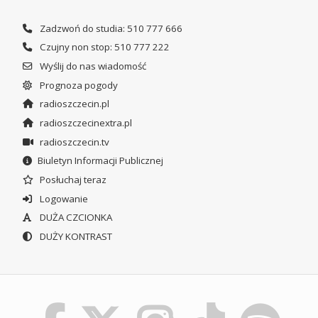
Zadzwoń do studia: 510 777 666
Czujny non stop: 510 777 222
Wyślij do nas wiadomość
Prognoza pogody
radioszczecin.pl
radioszczecinextra.pl
radioszczecin.tv
Biuletyn Informacji Publicznej
Posłuchaj teraz
Logowanie
DUŻA CZCIONKA
DUŻY KONTRAST