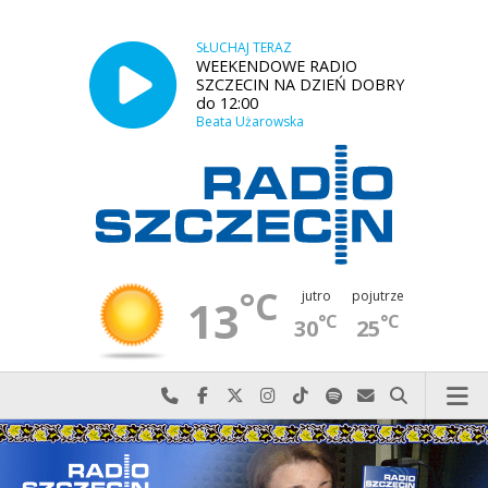
SŁUCHAJ TERAZ
WEEKENDOWE RADIO
SZCZECIN NA DZIEŃ DOBRY
do 12:00
Beata Użarowska
°C
jutro
pojutrze
13
°C
°C
30
25
Najlepiej po prostu do nas zadzwoń
Odwiedź nas na Facebook-u
Odwiedź nas na X
Odwiedź nas na Instagram-ie
Odwiedź nas na TikTok-u
Szukaj nas na Spotify
Wyślij do nas w
Szukaj