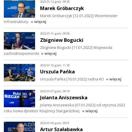
2022-01-12, godz. 09:26
Marek Gróbarczyk
Marek Gróbarczyk [12.01.2022] Wiceminister
infrastruktury.
» więcej
2022-01-11, godz. 09:06
Zbigniew Bogucki
Zbigniew Bogucki [11.01.2022] Wojewoda
zachodniopomorski
» więcej
2022-01-10, godz. 11:30
Urszula Pańka
Urszula Pańka [10.01.2022] radna KO
» więcej
2022-01-07, godz. 09:19
Jolanta Aniszewska
Jolanta Aniszewska [07.01.2022] od stycznia 2022
roku nowa dyrektor Książnicy Stargardzkiej.
» więcej
2022-01-05, godz. 09:01
Artur Szałabawka