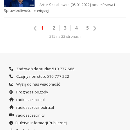
Artur Szałabawka [05.01.2022] poseł Prawa i
Sprawiedliwości
» więcej
1
2
3
4
5
215 na 22 stronach
Zadzwoń do studia: 510 777 666
Czujny non stop: 510 777 222
Wyślij do nas wiadomość
Prognoza pogody
radioszczecin.pl
radioszczecinextra.pl
radioszczecin.tv
Biuletyn Informacji Publicznej