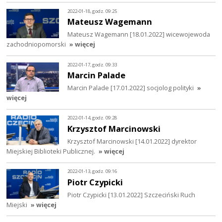
2022-01-18, godz. 09:25
Mateusz Wagemann
Mateusz Wagemann [18.01.2022] wicewojewoda
zachodniopomorski
» więcej
2022-01-17, godz. 09:33
Marcin Palade
Marcin Palade [17.01.2022] socjolog polityki
»
więcej
2022-01-14, godz. 09:28
Krzysztof Marcinowski
Krzysztof Marcinowski [14.01.2022] dyrektor
Miejskiej Biblioteki Publicznej.
» więcej
2022-01-13, godz. 09:16
Piotr Czypicki
Piotr Czypicki [13.01.2022] Szczeciński Ruch
Miejski
» więcej