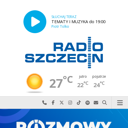
SŁUCHAJ TERAZ
TEMATY I MUZYKA do 19:00
Piotr Tolko
°C
jutro
pojutrze
27
°C
°C
22
24
Najlepiej po prostu do nas zadzwoń
Odwiedź nas na Facebook-u
Odwiedź nas na X
Odwiedź nas na Instagram-ie
Odwiedź nas na TikTok-u
Szukaj nas na Spotify
Wyślij do nas w
Szukaj