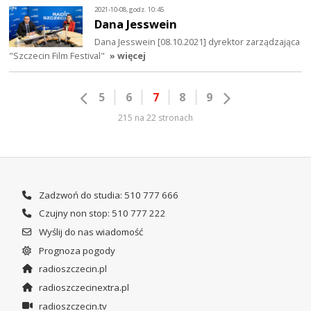
2021-10-08, godz. 10:45
Dana Jesswein
Dana Jesswein [08.10.2021] dyrektor zarządzająca
"Szczecin Film Festival"
» więcej
5
6
7
8
9
215 na 22 stronach
Zadzwoń do studia: 510 777 666
Czujny non stop: 510 777 222
Wyślij do nas wiadomość
Prognoza pogody
radioszczecin.pl
radioszczecinextra.pl
radioszczecin.tv