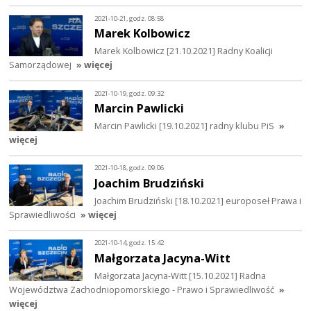
2021-10-21, godz. 08:58
Marek Kolbowicz
Marek Kolbowicz [21.10.2021] Radny Koalicji
Samorządowej
» więcej
2021-10-19, godz. 09:32
Marcin Pawlicki
Marcin Pawlicki [19.10.2021] radny klubu PiS
»
więcej
2021-10-18, godz. 09:06
Joachim Brudziński
Joachim Brudziński [18.10.2021] europoseł Prawa i
Sprawiedliwości
» więcej
2021-10-14, godz. 15:42
Małgorzata Jacyna-Witt
Małgorzata Jacyna-Witt [15.10.2021] Radna
Województwa Zachodniopomorskiego - Prawo i Sprawiedliwość
»
więcej