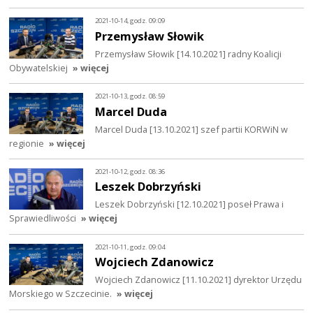
2021-10-14, godz. 09:09
Przemysław Słowik
Przemysław Słowik [14.10.2021] radny Koalicji
Obywatelskiej
» więcej
2021-10-13, godz. 08:59
Marcel Duda
Marcel Duda [13.10.2021] szef partii KORWiN w
regionie
» więcej
2021-10-12, godz. 08:36
Leszek Dobrzyński
Leszek Dobrzyński [12.10.2021] poseł Prawa i
Sprawiedliwości
» więcej
2021-10-11, godz. 09:04
Wojciech Zdanowicz
Wojciech Zdanowicz [11.10.2021] dyrektor Urzędu
Morskiego w Szczecinie.
» więcej