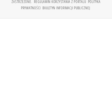
ZASTRZEŻONE.
REGULAMIN KORZYSTANIA Z PORTALU
POLITYKA
PRYWATNOŚCI
BIULETYN INFORMACJI PUBLICZNEJ