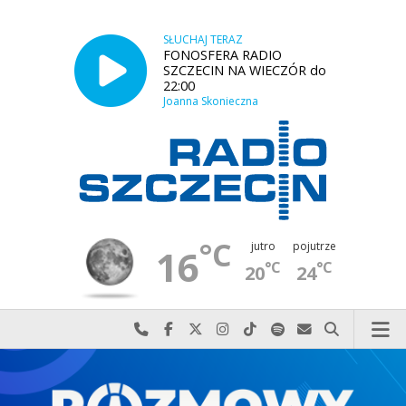
SŁUCHAJ TERAZ
FONOSFERA RADIO
SZCZECIN NA WIECZÓR do
22:00
Joanna Skonieczna
°C
jutro
pojutrze
16
°C
°C
20
24
Najlepiej po prostu do nas zadzwoń
Odwiedź nas na Facebook-u
Odwiedź nas na X
Odwiedź nas na Instagram-ie
Odwiedź nas na TikTok-u
Szukaj nas na Spotify
Wyślij do nas w
Szukaj