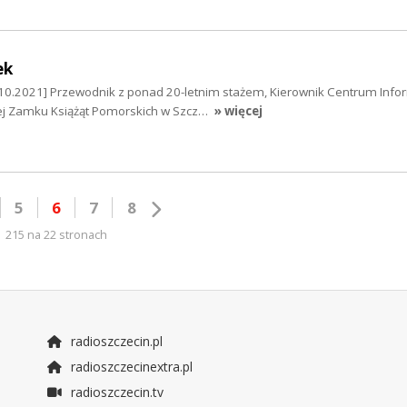
ek
0.2021] Przewodnik z ponad 20-letnim stażem, Kierownik Centrum Infor
znej Zamku Książąt Pomorskich w Szcz…
» więcej
5
6
7
8
215 na 22 stronach
radioszczecin.pl
radioszczecinextra.pl
radioszczecin.tv