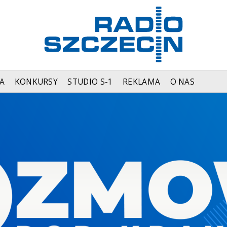
A
KONKURSY
STUDIO S-1
REKLAMA
O NAS