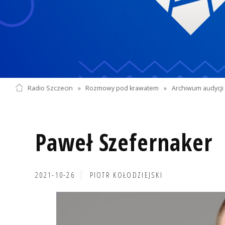
Radio Szczecin
»
Rozmowy pod krawatem
»
Archiwum audycji 
Paweł Szefernaker
2021-10-26
PIOTR KOŁODZIEJSKI