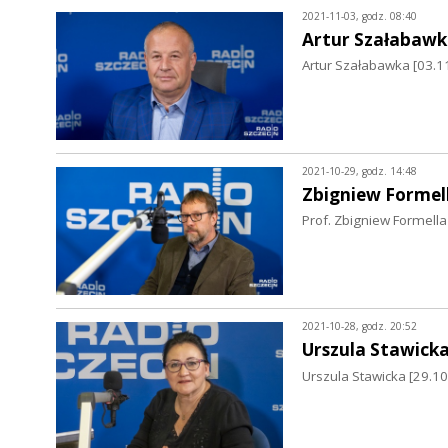
2021-11-03, godz. 08:40
Artur Szałabawk
Artur Szałabawka [03.11
2021-10-29, godz. 14:48
Zbigniew Formel
Prof. Zbigniew Formella
2021-10-28, godz. 20:52
Urszula Stawick
Urszula Stawicka [29.1