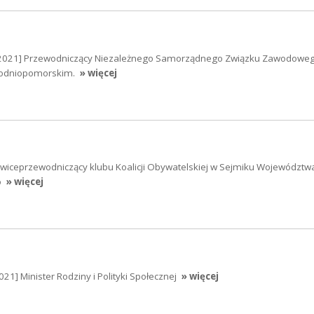
2021] Przewodniczący Niezależnego Samorządnego Związku Zawodoweg
chodniopomorskim.
» więcej
] wiceprzewodniczący klubu Koalicji Obywatelskiej w Sejmiku Województw
o
» więcej
21] Minister Rodziny i Polityki Społecznej
» więcej