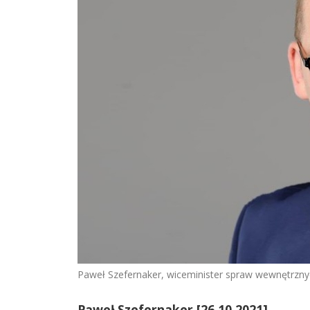
Paweł Szefernaker, wiceminister spraw wewnętrznyc
Paweł Szefernaker [26.10.2021]