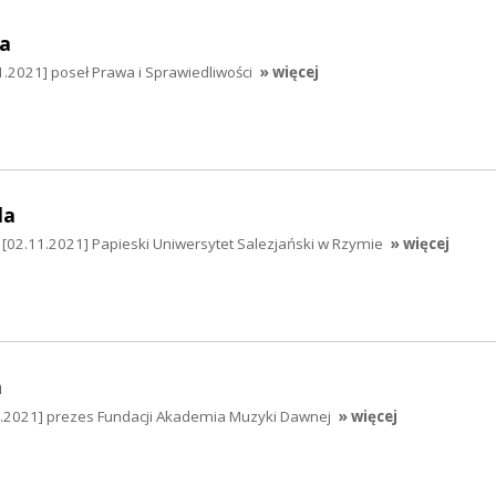
a
.2021] poseł Prawa i Sprawiedliwości
» więcej
la
 [02.11.2021] Papieski Uniwersytet Salezjański w Rzymie
» więcej
a
0.2021] prezes Fundacji Akademia Muzyki Dawnej
» więcej