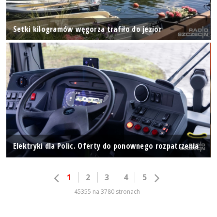
Setki kilogramów węgorza trafiło do jezior
Elektryki dla Polic. Oferty do ponownego rozpatrzenia
1
2
3
4
5
45355 na 3780 stronach