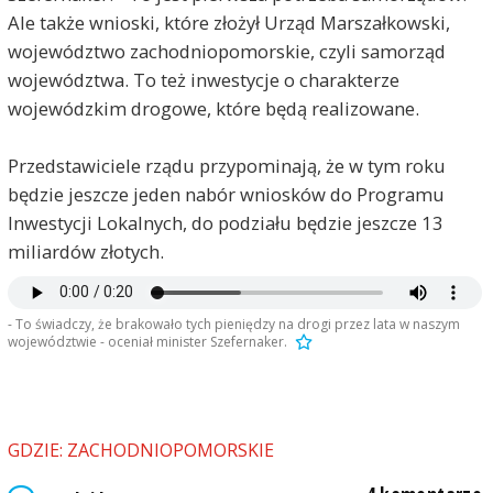
Ale także wnioski, które złożył Urząd Marszałkowski,
województwo zachodniopomorskie, czyli samorząd
województwa. To też inwestycje o charakterze
wojewódzkim drogowe, które będą realizowane.
Przedstawiciele rządu przypominają, że w tym roku
będzie jeszcze jeden nabór wniosków do Programu
Inwestycji Lokalnych, do podziału będzie jeszcze 13
miliardów złotych.
Maciej
2021-10-26, godz. 11:07
- To świadczy, że brakowało tych pieniędzy na drogi przez lata w naszym
województwie - oceniał minister Szefernaker.
Co z zachodnią obwodnicą Szczecina ?
Jan Nowak
2021-10-26, godz. 11:53
Maćku, to samo ze stępką.
GDZIE: ZACHODNIOPOMORSKIE
I to samo, co z SKM-ką.
takie PiSowskie szachermacher.... ;))