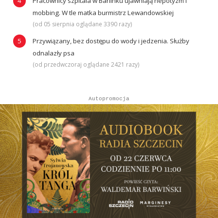
Pracownicy szpitala w Barlinku ujawniają nepotyzm i
mobbing. W tle matka burmistrz Lewandowskiej
(od 05 sierpnia oglądane 3390 razy)
Przywiązany, bez dostępu do wody i jedzenia. Służby
odnalazły psa
(od przedwczoraj oglądane 2421 razy)
Autopromocja