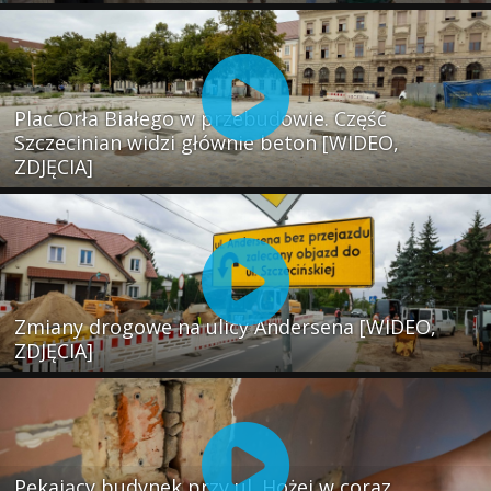
Plac Orła Białego w przebudowie. Część
Szczecinian widzi głównie beton [WIDEO,
ZDJĘCIA]
Zmiany drogowe na ulicy Andersena [WIDEO,
ZDJĘCIA]
Pękający budynek przy ul. Hożej w coraz