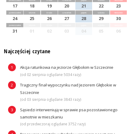
17
18
19
20
21
22
23
poniedziałek
wtorek
środa
czwartek
piątek
sobota
niedziela
24
25
26
27
28
29
30
poniedziałek
wtorek
środa
czwartek
piątek
sobota
niedziela
31
01
02
03
04
05
06
Najczęściej czytane
Akcja ratunkowa na jeziorze Głębokim w Szczecinie
(od 02 sierpnia oglądane 5034 razy)
Tragiczny finał wypoczynku nad Jeziorem Głębokie w
Szczecinie
(od 03 sierpnia oglądane 3843 razy)
Sąsiedzi interweniują w sprawie psa pozostawionego
samotnie w mieszkaniu
(od przedwczoraj oglądane 3752 razy)