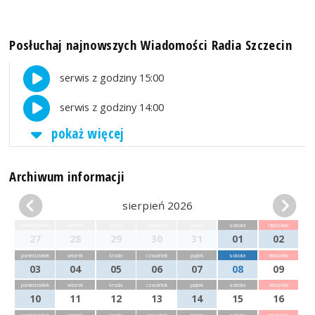
Posłuchaj najnowszych Wiadomości Radia Szczecin
serwis z godziny 15:00
serwis z godziny 14:00
pokaż więcej
Archiwum informacji
sierpień 2026
poniedziałek
wtorek
środa
czwartek
piątek
sobota
niedziela
27
28
29
30
31
01
02
poniedziałek
wtorek
środa
czwartek
piątek
sobota
niedziela
03
04
05
06
07
08
09
poniedziałek
wtorek
środa
czwartek
piątek
sobota
niedziela
10
11
12
13
14
15
16
poniedziałek
wtorek
środa
czwartek
piątek
sobota
niedziela