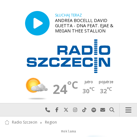
SŁUCHAJ TERAZ
ANDREA BOCELLI, DAVID
GUETTA - DNA FEAT. EJAE &
MEGAN THEE STALLION
°C
jutro
pojutrze
24
°C
°C
30
32
Najlepiej po prostu do nas zadzwoń
Odwiedź nas na Facebook-u
Odwiedź nas na X
Odwiedź nas na Instagram-ie
Odwiedź nas na TikTok-u
Szukaj nas na Spotify
Wyślij do nas w
Szukaj
Radio Szczecin
»
Region
Autopromocja
Reklama