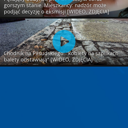
gorszym stanie. Mieszkańcy: nadzór może
podjąć decyzję o eksmisji [WIDEO, ZDJĘCIA]
Chodnik na Piłsudskiego: "kobiety na szpilkach
balety odstawiają" [WIDEO, ZDJĘCIA]