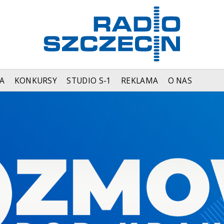
A
KONKURSY
STUDIO S-1
REKLAMA
O NAS