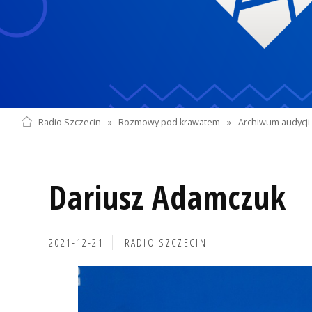
Radio Szczecin
»
Rozmowy pod krawatem
»
Archiwum audycji 
Dariusz Adamczuk
2021-12-21
RADIO SZCZECIN