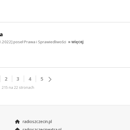
a
.2022] poseł Prawa i Sprawiedliwości
» więcej
2
3
4
5
215 na 22 stronach
radioszczecin.pl
radioszczecinextra.pl