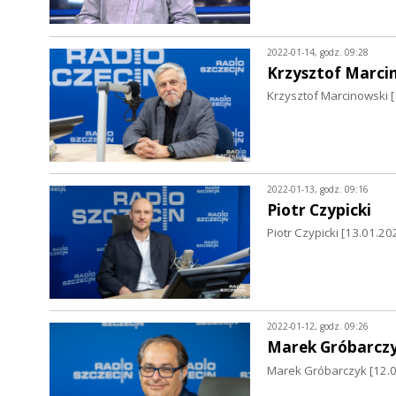
2022-01-14, godz. 09:28
Krzysztof Marci
Krzysztof Marcinowski [1
2022-01-13, godz. 09:16
Piotr Czypicki
Piotr Czypicki [13.01.20
2022-01-12, godz. 09:26
Marek Gróbarcz
Marek Gróbarczyk [12.01