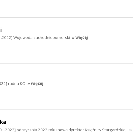
i
01.2022] Wojewoda zachodniopomorski
» więcej
022] radna KO
» więcej
ska
01.2022] od stycznia 2022 roku nowa dyrektor Książnicy Stargardzkiej.
»