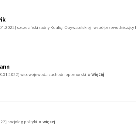
ik
1.2022] szczeciński radny Koalicji Obywatelskiej i współprzewodniczący P
ann
.01.2022] wicewojewoda zachodniopomorski
» więcej
2] socjolog polityki
» więcej