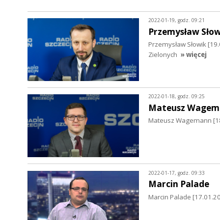
2022-01-19, godz. 09:21
Przemysław Słow
Przemysław Słowik [19.0
Zielonych
» więcej
2022-01-18, godz. 09:25
Mateusz Wagem
Mateusz Wagemann [18
2022-01-17, godz. 09:33
Marcin Palade
Marcin Palade [17.01.202