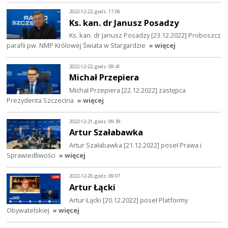
2022-12-22, godz. 17:06
Ks. kan. dr Janusz Posadzy
Ks. kan. dr Janusz Posadzy [23.12.2022] Proboszcz
parafii pw. NMP Królowej Świata w Stargardzie
» więcej
2022-12-22, godz. 09:41
Michał Przepiera
Michał Przepiera [22.12.2022] zastępca
Prezydenta Szczecina
» więcej
2022-12-21, godz. 09:39
Artur Szałabawka
Artur Szałabawka [21.12.2022] poseł Prawa i
Sprawiedliwości
» więcej
2022-12-20, godz. 09:07
Artur Łącki
Artur Łącki [20.12.2022] poseł Platformy
Obywatelskiej
» więcej