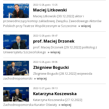
2022-12-28, godz. 13:25
Maciej Litkowski
Maciej Litkowski [30.12.2022] aktor i
przewodniczący komisji zakładowej Związku Zawodowego Aktorów
Polskich przy Teatrze Współczesnym w Szczecinie
» więcej
2022-12-29, godz. 09:47
prof. Maciej Drzonek
prof. Maciej Drzonek [29.12.2022] politolog z
Uniwersytetu Szczecińskiego
» więcej
2022-12-28, godz. 09:08
Zbigniew Bogucki
Zbigniew Bogucki [28.12.2022] wojewoda
zachodniopomorski
» więcej
2022-12-27, godz. 09:13
Katarzyna Koszewska
Katarzyna Koszewska [27.12.2022]
Zachodniopomorska Kurator Oświaty
» więcej