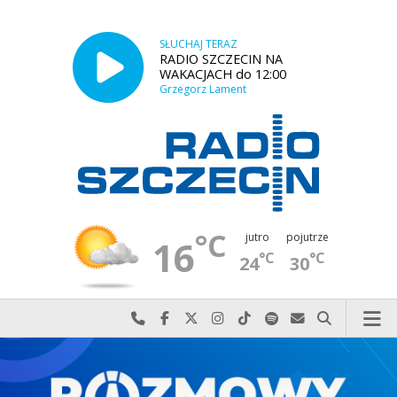
SŁUCHAJ TERAZ
RADIO SZCZECIN NA
WAKACJACH do 12:00
Grzegorz Lament
°C
jutro
pojutrze
16
°C
°C
24
30
Najlepiej po prostu do nas zadzwoń
Odwiedź nas na Facebook-u
Odwiedź nas na X
Odwiedź nas na Instagram-ie
Odwiedź nas na TikTok-u
Szukaj nas na Spotify
Wyślij do nas w
Szukaj