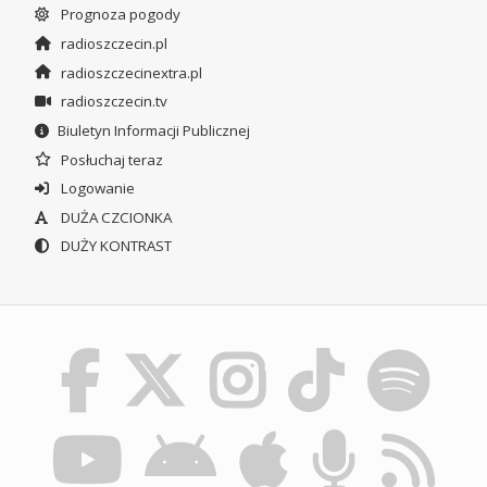
Prognoza pogody
radioszczecin.pl
radioszczecinextra.pl
radioszczecin.tv
Biuletyn Informacji Publicznej
Posłuchaj teraz
Logowanie
DUŻA CZCIONKA
DUŻY KONTRAST