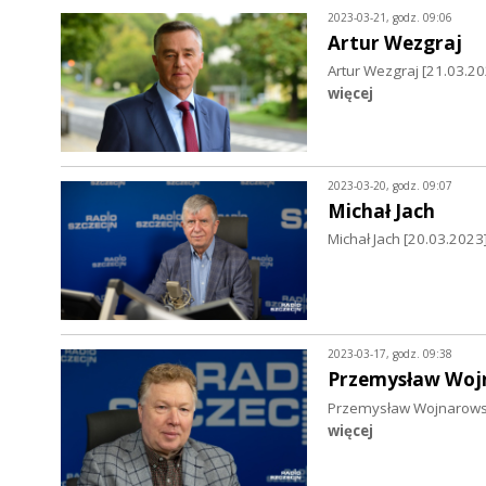
2023-03-21, godz. 09:06
Artur Wezgraj
Artur Wezgraj [21.03.
więcej
2023-03-20, godz. 09:07
Michał Jach
Michał Jach [20.03.2023
2023-03-17, godz. 09:38
Przemysław Woj
Przemysław Wojnarowski
więcej