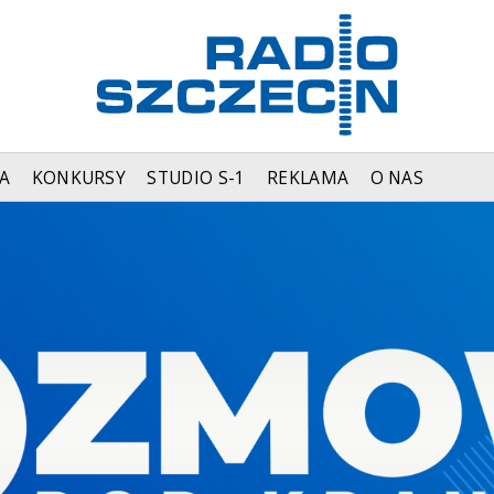
A
KONKURSY
STUDIO S-1
REKLAMA
O NAS