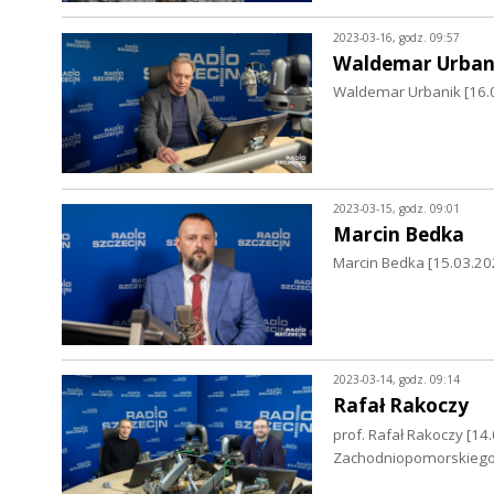
2023-03-16, godz. 09:57
Waldemar Urban
Waldemar Urbanik [16.0
2023-03-15, godz. 09:01
Marcin Bedka
Marcin Bedka [15.03.20
2023-03-14, godz. 09:14
Rafał Rakoczy
prof. Rafał Rakoczy [14
Zachodniopomorskiego 