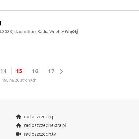
i
3.2023] dziennikarz Radia Wnet
» więcej
14
15
16
17
198 na 20 stronach
radioszczecin.pl
radioszczecinextra.pl
radioszczecin.tv