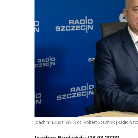
Joachim Brudziński. Fot. Robert Stachnik [Radio Sz
Joachim Brudziński [13.03.2023]