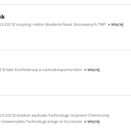
ik
3.2023] socjolog i rektor Akademii Nauk Stosowanych TWP
» więcej
23] lider Konfederacji w zachodniopomorskim
» więcej
.03.2023] dziekan wydziału Technologii i Inżynierii Chemicznej
Uniwersytetu Technologicznego w Szczecinie
» więcej