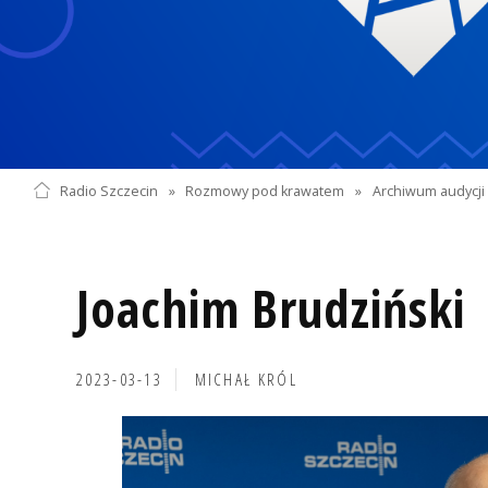
Radio Szczecin
»
Rozmowy pod krawatem
»
Archiwum audycji 
Joachim Brudziński
2023-03-13
MICHAŁ KRÓL