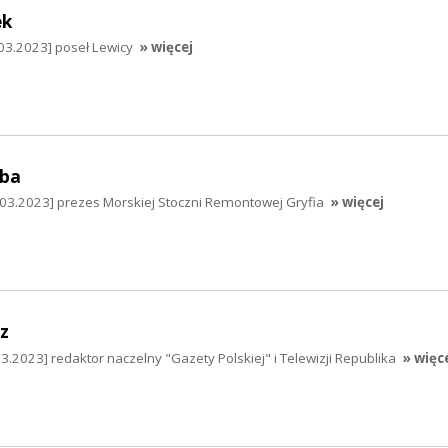
ek
03.2023] poseł Lewicy
» więcej
mba
03.2023] prezes Morskiej Stoczni Remontowej Gryfia
» więcej
z
.2023] redaktor naczelny "Gazety Polskiej" i Telewizji Republika
» więc