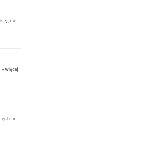
skiego
»
» więcej
lnych.
»