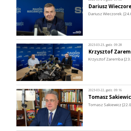
Dariusz Wieczor
Dariusz Wieczorek. [24.
2023-03-23, godz. 09:28
Krzysztof Zare
Krzysztof Zaremba [23.
2023-03-22, godz. 09:16
Tomasz Sakiewic
Tomasz Sakiewicz [22.03