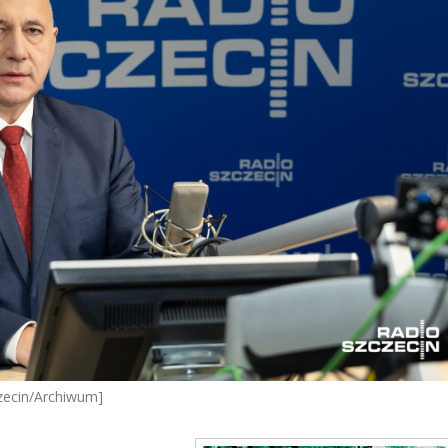
czecin/Archiwum]